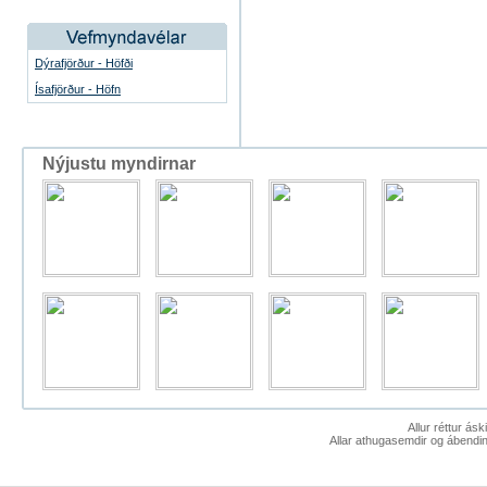
Dýrafjörður - Höfði
Ísafjörður - Höfn
Nýjustu myndirnar
Allur réttur ás
Allar athugasemdir og ábendin