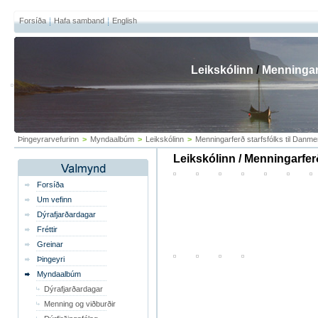
Forsíða
Hafa samband
English
Leikskólinn
/
Menningarf
Þingeyrarvefurinn
>
Myndaalbúm
>
Leikskólinn
>
Menningarferð starfsfólks til Danm
Leikskólinn / Menningarfer
Forsíða
Um vefinn
Dýrafjarðardagar
Fréttir
Greinar
Þingeyri
Myndaalbúm
Dýrafjarðardagar
Menning og viðburðir