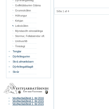
Dýrfirðingafélag
Golfklúbburinn Gláma
Grunnskólinn
Síða 1 af 4
Höfrungur
Kirkjan
Leikskólinn
Myndasöfn einstaklinga
Stormur, Fellabændur ofl.
Umhverfið
Ýmislegt
Tenglar
Dýrfirðingurinn
Skrá afmælisbarn
Dýrfirðingafélagið
Skrár
Vestfjarðatíðindi 1. tbl 2016
Vestfjarðatíðindi 2. tbl 2015
Vestfjarðatíðindi 1. tbl 2015