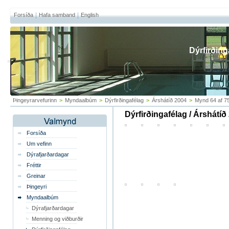
Forsíða
Hafa samband
English
Dýrfirðing
Þingeyrarvefurinn
>
Myndaalbúm
>
Dýrfirðingafélag
>
Árshátíð 2004
>
Mynd 64 af 7
Dýrfirðingafélag / Árshátíð
Forsíða
Um vefinn
Dýrafjarðardagar
Fréttir
Greinar
Þingeyri
Myndaalbúm
Dýrafjarðardagar
Menning og viðburðir