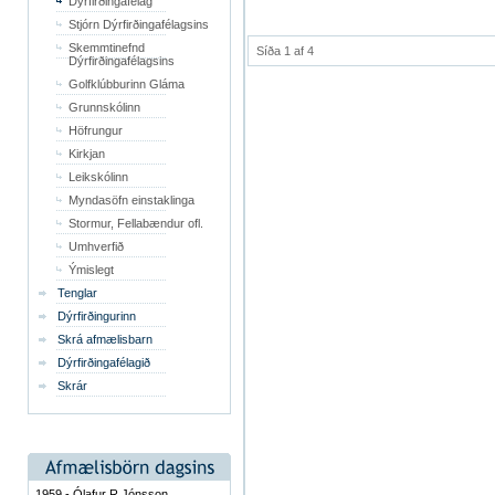
Dýrfirðingafélag
Stjórn Dýrfirðingafélagsins
Skemmtinefnd
Síða 1 af 4
Dýrfirðingafélagsins
Golfklúbburinn Gláma
Grunnskólinn
Höfrungur
Kirkjan
Leikskólinn
Myndasöfn einstaklinga
Stormur, Fellabændur ofl.
Umhverfið
Ýmislegt
Tenglar
Dýrfirðingurinn
Skrá afmælisbarn
Dýrfirðingafélagið
Skrár
1959 - Ólafur R Jónsson