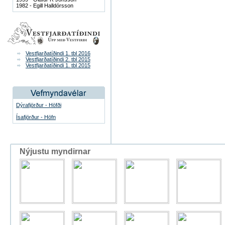
1982 - Egill Halldórsson
Vestfjarðatíðindi 1. tbl 2016
Vestfjarðatíðindi 2. tbl 2015
Vestfjarðatíðindi 1. tbl 2015
Dýrafjörður - Höfði
Ísafjörður - Höfn
Nýjustu myndirnar