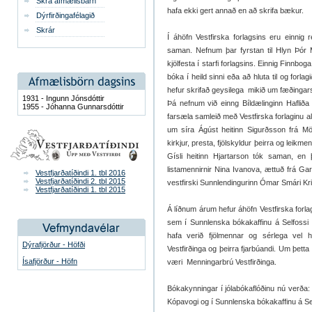
Skrá afmælisbarn
hafa ekki gert annað en að skrifa bækur.
Dýrfirðingafélagið
Skrár
Í áhöfn Vestfirska forlagsins eru einni
saman. Nefnum þar fyrstan til Hlyn Þó
kjölfesta í starfi forlagsins. Einnig Finnb
bóka í heild sinni eða að hluta til og forl
hefur skrifað geysilega mikið um fæðingars
1931 - Ingunn Jónsdóttir
Þá nefnum við einng Bíldælinginn Haflið
1955 - Jóhanna Gunnarsdóttir
farsæla samleið með Vestfirska forlaginu a
um síra Ágúst heitinn Sigurðsson frá Mö
kirkjur, presta, fjölskyldur þeirra og le
Gísli heitinn Hjartarson tók saman, en 
listamennirnir Nina Ivanova, ættuð frá Ga
Vestfjarðatíðindi 1. tbl 2016
Vestfjarðatíðindi 2. tbl 2015
vestfirski Sunnlendingurinn Ómar Smári Kri
Vestfjarðatíðindi 1. tbl 2015
Á líðnum árum hefur áhöfn Vestfirska forl
sem í Sunnlenska bókakaffinu á Selfossi
hafa verið fjölmennar og sérlega vel 
Dýrafjörður - Höfði
Vestfirðinga og þeirra fjarbúandi. Um þett
Ísafjörður - Höfn
væri Menningarbrú Vestfirðinga.
Bókakynningar í jólabókaflóðinu nú verða: 
Kópavogi og í Sunnlenska bókakaffinu á Sel