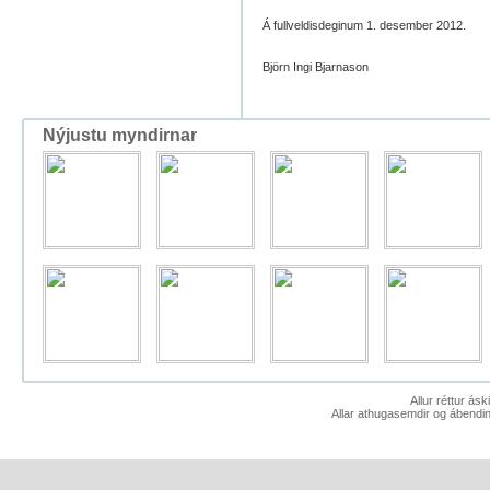
Á fullveldisdeginum
Björn Ingi Bjarnason
Nýjustu myndirnar
Allur réttur ás
Allar athugasemdir og ábendin