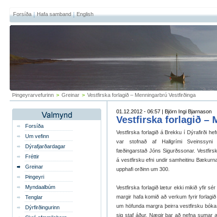
Forsíða
Hafa samband
English
Þingeyrarvefurinn
>
Greinar
>
Vestfirska forlagið – Menningarbrú Vestfirðinga
01.12.2012 - 06:57 | Björn Ingi Bjarnason
Vestfirska forlagið –
Forsíða
Vestfirska forlagið á Brekku í Dýrafirði he
Um vefinn
var stofnað af Hallgrími Sveinssyni 
Dýrafjarðardagar
fæðingarstað Jóns Sigurðssonar. Vestfirska
Fréttir
á vestfirsku efni undir samheitinu Bækurna
Greinar
upphafi orðinn um 300.
Þingeyri
Myndaalbúm
Vestfirska forlagið lætur ekki mikið yfir sér
margir hafa komið að verkum fyrir forlagi
Tenglar
um höfunda margra þeirra vestfirsku bóka se
Dýrfirðingurinn
sig staf áður. Nægir þar að nefna sumar 