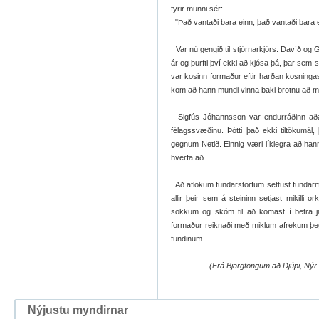
fyrir munni sér:
"Það vantaði bara einn, það vantaði bara ei
Var nú gengið til stjórnarkjörs. Davíð og 
ár og þurfti því ekki að kjósa þá, þar sem s
var kosinn formaður eftir harðan kosninga
kom að hann mundi vinna baki brotnu að mál
Sigfús Jóhannsson var endurráðinn aðal
félagssvæðinu. Þótti það ekki tiltökumál,
gegnum Netið. Einnig væri líklegra að hann 
hverfa að.
Að aflokum fundarstörfum settust fundarme
allir þeir sem á steininn setjast mikilli 
sokkum og skóm til að komast í betra j
formaður reiknaði með miklum afrekum þeg
fundinum.
(Frá Bjargtöngum að Djúpi, Nýr floku
Nýjustu myndirnar