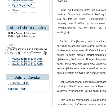
Skrá afmælisbarn
félagsins.
Dýrfirðingafélagið
Áður en fundurinn hófst lék Sigurður
Skrár
nokkrar rómantískar ballöður á píanó og fé
létu sér fátt um finnast. Léttadrengur s
hugvekju um Grelöðu og Án rauðfel
Sveinbjarnarson. Að því loknu var ge
kaffidrykkju.
1959 - Ólafur R Jónsson
1982 - Egill Halldórsson
Davíð H. Kristjánsson, ritari, flutti viða
þar fram að stjórnin hafði starfað alveg e
fundarmenn engu nær. Fráfarandi forma
safnast til feðra sinna á starfstímabilin
Vestfjarðatíðindi 1. tbl 2016
gjaldkerinn, Guðmundur Friðgeir Magnúss
Vestfjarðatíðindi 2. tbl 2015
sendi Davíð með hinn digra sjóð félagsins
Vestfjarðatíðindi 1. tbl 2015
senda gjaldkeranum væna sneið af tertun
hneygði ritarinn sig fyrir sína hönd og ann
Sigfús Jóhannsson, aðal framkvæmdastjóri 
Dýrafjörður - Höfði
mikið fyrir félagið þegar hann var á Flæms
Ísafjörður - Höfn
vetur við Nýfundnaland. Var þá spilað bridge
Fram kom, að tveir félagar úr Gosa hefðu 
bara einn slag til að komast áfram í úrsliti