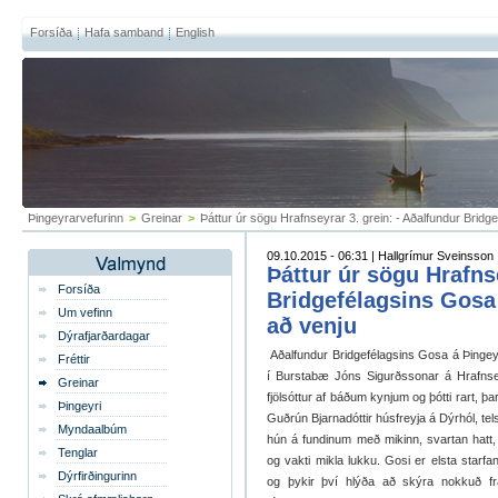
Forsíða
Hafa samband
English
Þingeyrarvefurinn
>
Greinar
>
Þáttur úr sögu Hrafnseyrar 3. grein: - Aðalfundur Bridg
09.10.2015 - 06:31 | Hallgrímur Sveinsson
Þáttur úr sögu Hrafns
Forsíða
Bridgefélagsins Gosa 
Um vefinn
að venju
Dýrafjarðardagar
Aðalfundur Bridgefélagsins Gosa á Þingeyri
Fréttir
í Burstabæ Jóns Sigurðssonar á Hrafnsey
Greinar
fjölsóttur af báðum kynjum og þótti rart, þ
Þingeyri
Guðrún Bjarnadóttir húsfreyja á Dýrhól, tels
Myndaalbúm
hún á fundinum með mikinn, svartan hat
Tenglar
og vakti mikla lukku. Gosi er elsta starfa
Dýrfirðingurinn
og þykir því hlýða að skýra nokkuð f