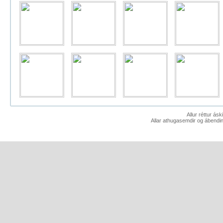
Allur réttur ás
Allar athugasemdir og ábendin