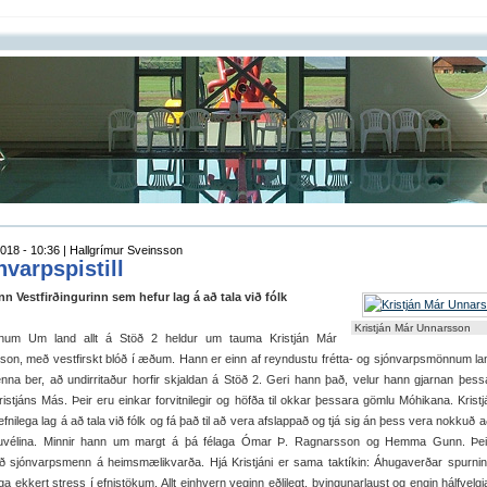
018 - 10:36 | Hallgrímur Sveinsson
nvarpspistill
nn Vestfirðingurinn sem hefur lag á að tala við fólk
Kristján Már Unnarsson
unum Um land allt á Stöð 2 heldur um tauma Kristján Már
on, með vestfirskt blóð í æðum. Hann er einn af reyndustu frétta- og sjónvarpsmönnum la
nna ber, að undirritaður horfir skjaldan á Stöð 2. Geri hann það, velur hann gjarnan þess
istjáns Más. Þeir eru einkar forvitnilegir og höfða til okkar þessara gömlu Móhikana. Krist
efnilega lag á að tala við fólk og fá það til að vera afslappað og tjá sig án þess vera nokkuð a
uvélina. Minnir hann um margt á þá félaga Ómar Þ. Ragnarsson og Hemma Gunn. Þei
að sjónvarpsmenn á heimsmælikvarða. Hjá Kristjáni er sama taktíkin: Áhugaverðar spurni
ega ekkert stress í efnistökum. Allt einhvern veginn eðlilegt, þvingunarlaust og engin hálfvelgja