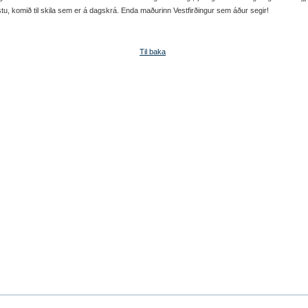
stu, komið til skila sem er á dagskrá. Enda maðurinn Vestfirðingur sem áður segir!
Til baka