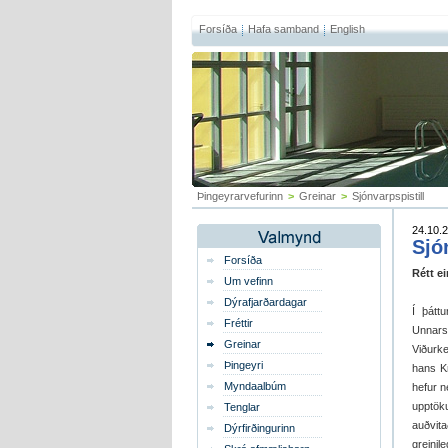
Forsíða
Hafa samband
English
Þingeyrarvefurinn
>
Greinar
>
Sjónvarpspistill
24.10.2
Sjó
Forsíða
Rétt ei
Um vefinn
Dýrafjarðardagar
Í þátt
Fréttir
Unnarss
Greinar
Viðurke
Þingeyri
hans Kr
Myndaalbúm
hefur n
upptök
Tenglar
auðvit
Dýrfirðingurinn
greinil