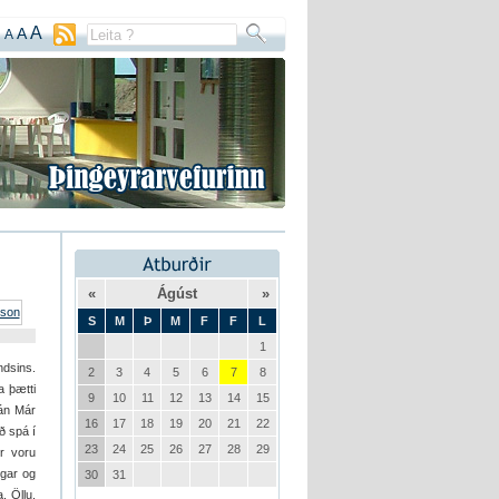
A
A
A
«
Ágúst
»
S
M
Þ
M
F
F
L
1
ndsins.
2
3
4
5
6
7
8
a þætti
9
10
11
12
13
14
15
ján Már
16
17
18
19
20
21
22
ð spá í
23
24
25
26
27
28
29
r voru
ngar og
30
31
. Öllu,