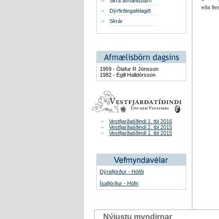
Skrá afmælisbarn
eða fle
Dýrfirðingafélagið
Skrár
1959 - Ólafur R Jónsson
1982 - Egill Halldórsson
Vestfjarðatíðindi 1. tbl 2016
Vestfjarðatíðindi 2. tbl 2015
Vestfjarðatíðindi 1. tbl 2015
Dýrafjörður - Höfði
Ísafjörður - Höfn
Nýjustu myndirnar