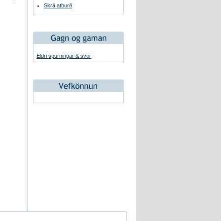
Skrá atburð
Eldri spurningar & svör