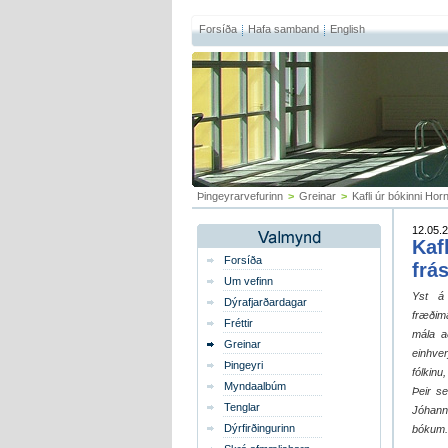
Forsíða
Hafa samband
English
Þingeyrarvefurinn
>
Greinar
>
Kafli úr bókinni Hor
12.05.2
Kaf
Forsíða
frá
Um vefinn
Yst á 
Dýrafjarðardagar
fræðima
Fréttir
mála a
Greinar
einhver
Þingeyri
fólkinu
Myndaalbúm
Þeir s
Tenglar
Jóhann
Dýrfirðingurinn
bókum.