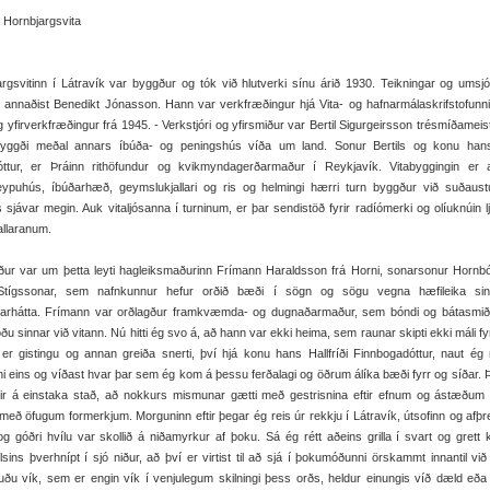
 Hornbjargsvita
rgsvitinn í Látravík var byggður og tók við hlutverki sínu árið 1930. Teikningar og ums
 annaðist Benedikt Jónasson. Hann var verkfræðingur hjá Vita- og hafnarmálaskrifstofunn
 yfirverkfræðingur frá 1945. - Verkstjóri og yfirsmiður var Bertil Sigurgeirsson trésmíðameist
yggði meðal annars íbúða- og peningshús víða um land. Sonur Bertils og konu hans
ttur, er Þráinn rithöfundur og kvikmyndagerðarmaður í Reykjavík. Vitabyggingin er al
teypuhús, íbúðarhæð, geymslukjallari og ris og helmingi hærri turn byggður við suðaus
 sjávar megin. Auk vitaljósanna í turninum, er þar sendistöð fyrir radíómerki og olíuknúin l
jallaranum.
rður var um þetta leyti hagleiksmaðurinn Frímann Haraldsson frá Horni, sonarsonur Horn
Stígssonar, sem nafnkunnur hefur orðið bæði í sögn og sögu vegna hæfileika si
arhátta. Frímann var orðlagður framkvæmda- og dugnaðarmaður, sem bóndi og bátasmið
ðu sinnar við vitann. Nú hitti ég svo á, að hann var ekki heima, sem raunar skipti ekki máli fyr
er gistingu og annan greiða snerti, því hjá konu hans Hallfríði Finnbogadóttur, naut ég m
ni eins og víðast hvar þar sem ég kom á þessu ferðalagi og öðrum álíka bæði fyrr og síðar.
rir á einstaka stað, að nokkurs mismunar gætti með gestrisnina eftir efnum og ástæðu
tt með öfugum formerkjum. Morguninn eftir þegar ég reis úr rekkju í Látravík, útsofinn og afþre
g góðri hvílu var skollið á niðamyrkur af þoku. Sá ég rétt aðeins grilla í svart og grett kl
llsins þverhnípt í sjó niður, að því er virtist til að sjá í þokumóðunni örskammt innantil vi
uðu vík, sem er engin vík í venjulegum skilningi þess orðs, heldur einungis víð dæld eða