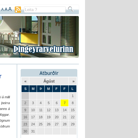
A
A
A
r
«
Ágúst
»
S
M
Þ
M
F
F
L
1
á milli
 þeirra
2
3
4
5
6
7
8
hanns á
9
10
11
12
13
14
15
löggar.
16
17
18
19
20
21
22
ásögnum
23
24
25
26
27
28
29
 öðrum
30
31