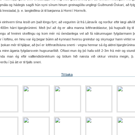
agmála og hádegis sagði hún syni sínum hinum greinagóða unglingi Guðmundi Óskari, að fyl
á Innstadal, þ. e. langleiðina út til bæjanna á Horni í Hornvík.
i einhvern tíma lesið um það löngu fyrr, að vegurinn út frá Látravík og norður eftir lægi allví
400m hárri bjargbrúninni. Með því að ég er allra manna lofthræddastur, þá hugsaði ég til 
ngu af hreinni skelfingu og kom mér nú óendanlega vel að fá nákunnugan fylgdarmann þó
r í loftinu, en hinu var ég þegar búinn að kynnast hversu greindur og skynugur hann virtist v
þokan mér til hjálpar, að því er lofthræðsluna snerti - vegna hennar sá ég aldrei bjargbrúnina
ra minn ágæta fylgdarsvein hugsunarlítið. Oftast mun ég þó hafa séð 2-3m frá mér og stun
nda man ég eftir valllendisbrekkum og bölum hið næsta við okkur vinstra megin, þ.
rðu í þá átt er til fjalls sneri.
Til baka