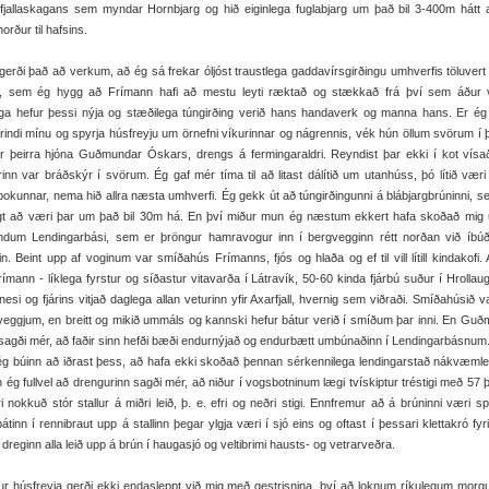
fjallaskagans sem myndar Hornbjarg og hið eiginlega fuglabjarg um það bil 3-400m hátt a
orður til hafsins.
erði það að verkum, að ég sá frekar óljóst traustlega gaddavírsgirðingu umhverfis töluvert
tt, sem ég hygg að Frímann hafi að mestu leyti ræktað og stækkað frá því sem áður 
ega hefur þessi nýja og stæðilega túngirðing verið hans handaverk og manna hans. Er ég
rindi mínu og spyrja húsfreyju um örnefni víkurinnar og nágrennis, vék hún öllum svörum í þ
ar þeirra hjóna Guðmundar Óskars, drengs á fermingaraldri. Reyndist þar ekki í kot vísa
inn var bráðskýr í svörum. Ég gaf mér tíma til að litast dálítið um utanhúss, þó lítið væri
okunnar, nema hið allra næsta umhverfi. Ég gekk út að túngirðingunni á blábjargbrúninni, 
gt að væri þar um það bil 30m há. En því miður mun ég næstum ekkert hafa skoðað mig 
ndum Lendingarbási, sem er þröngur hamravogur inn í bergvegginn rétt norðan við íbúð
in. Beint upp af voginum var smíðahús Frímanns, fjós og hlaða og ef til vill lítill kindakofi.
rímann - líklega fyrstur og síðastur vitavarða í Látravík, 50-60 kinda fjárbú suður í Hrollau
nesi og fjárins vitjað daglega allan veturinn yfir Axarfjall, hvernig sem viðraði. Smíðahúsið 
eggjum, en breitt og mikið ummáls og kannski hefur bátur verið í smíðum þar inni. En Gu
agði mér, að faðir sinn hefði bæði endurnýjað og endurbætt umbúnaðinn í Lendingarbásnum
 ég búinn að iðrast þess, að hafa ekki skoðað þennan sérkennilega lendingarstað nákvæml
n ég fullvel að drengurinn sagði mér, að niður í vogsbotninum lægi tvískiptur tréstigi með 57
 nokkuð stór stallur á miðri leið, þ. e. efri og neðri stigi. Ennfremur að á brúninni væri sp
átinn í rennibraut upp á stallinn þegar ylgja væri í sjó eins og oftast í þessari klettakró fyr
n dreginn alla leið upp á brún í haugasjó og veltibrimi hausts- og vetrarveðra.
ður húsfreyja gerði ekki endasleppt við mig með gestrisnina, því að loknum ríkulegum morg