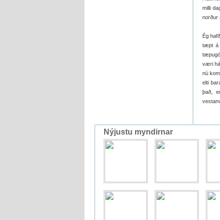
milli d
norður 
Ég hafð
tæpt á 
tæpugö
væri há
nú kom 
elti ba
það, e
vestanve
Nýjustu myndirnar