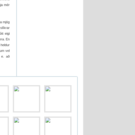
gja mér
ða mjög
slíkrar
tt eigi
era. En
 heldur
dum vel
 e. að