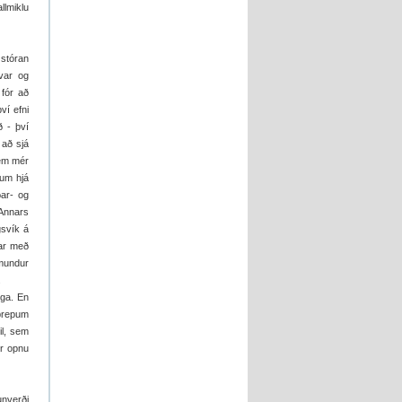
llmiklu
 stóran
var og
 fór að
ví efni
ð - því
 að sjá
sem mér
um hjá
ar- og
 Annars
gsvík á
var með
ðmundur
.
ega. En
 þrepum
il, sem
ir opnu
unverði