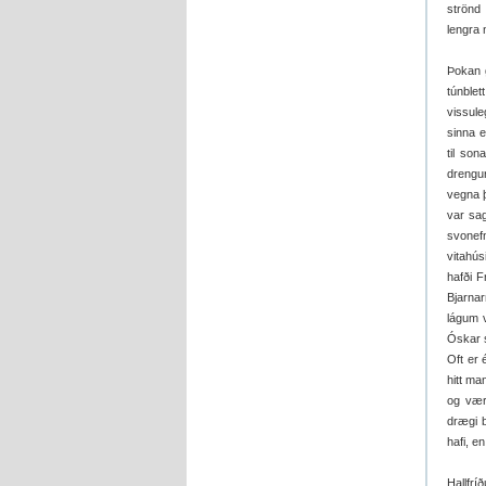
strönd 
lengra n
Þokan g
túnble
vissul
sinna e
til son
drengur
vegna þ
var sa
svonef
vitahús
hafði F
Bjarnar
lágum v
Óskar s
Oft er
hitt ma
og væri
drægi b
hafi, e
Hallfrí