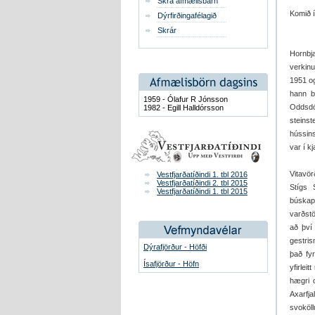
Skrá afmælisbarn
Komið í
Dýrfirðingafélagið
Skrár
Hornbja
verkinu
1951 og
hann b
1959 - Ólafur R Jónsson
Oddsdó
1982 - Egill Halldórsson
steins
hússins
var í k
Vitavö
Vestfjarðatíðindi 1. tbl 2016
Vestfjarðatíðindi 2. tbl 2015
Stígs 
Vestfjarðatíðindi 1. tbl 2015
búskap
varðstö
að því 
gestris
Dýrafjörður - Höfði
það fy
Ísafjörður - Höfn
yfirlei
hægri o
Axarfja
svoköll