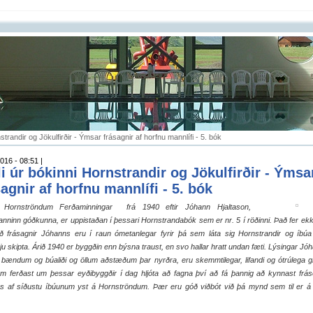
nstrandir og Jökulfirðir - Ýmsar frásagnir af horfnu mannlífi - 5. bók
016 - 08:51 |
li úr bókinni Hornstrandir og Jökulfirðir - Ýmsa
sagnir af horfnu mannlífi - 5. bók
Hornströndum Ferðaminningar frá 1940 eftir Jóhann Hjaltason,
nninn góðkunna, er uppistaðan í þessari Hornstrandabók sem er nr. 5 í röðinni. Það fer ekki 
ð frásagnir Jóhanns eru í raun ómetanlegar fyrir þá sem láta sig Hornstrandir og íbúa
ju skipta. Árið 1940 er byggðin enn býsna traust, en svo hallar hratt undan fæti. Lýsingar Jó
, bændum og búaliði og öllum aðstæðum þar nyrðra, eru skemmtilegar, lifandi og ótrúlega g
em ferðast um þessar eyðibyggðir í dag hljóta að fagna því að fá þannig að kynnast fr
s af síðustu íbúunum yst á Hornströndum. Þær eru góð viðbót við þá mynd sem til er á