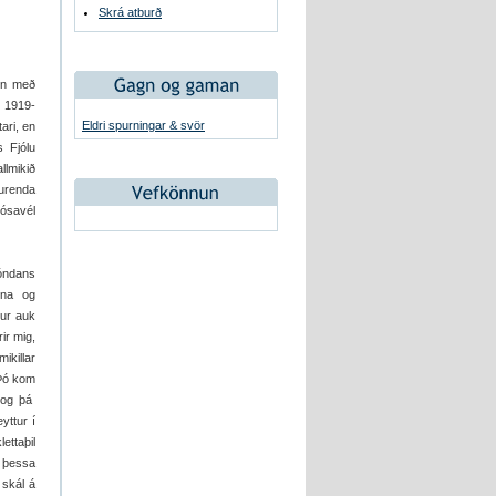
Skrá atburð
jón með
i 1919-
Eldri spurningar & svör
ari, en
 Fjólu
lmikið
turenda
jósavél
bóndans
nna og
ur auk
ir mig,
ikillar
 Þó kom
m og þá
yttur í
ettaþil
ð þessa
 skál á