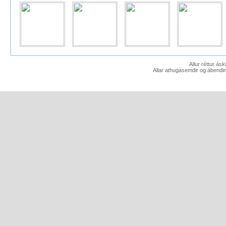
Allur réttur ás
Allar athugasemdir og ábendin