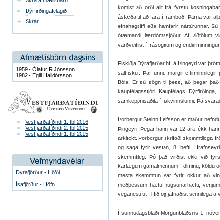
Skrá afmælisbarn
komist að orði allt frá fyrstu kosningab
Dýrfirðingafélagið
ástæða til að fara í framboð. Þarna var alþý
Skrár
efnahagslífi eða hamfarir náttúrunnar. S
ótæmandi lærdómssjóður. Af viðtölum v
varðveittist í frásögnum og endurminningu
Fiskiðja Dýrafjarðar hf. á Þingeyri var þrót
1959 - Ólafur R Jónsson
saltfiskur. Þar unnu margir eftirminnilegir
1982 - Egill Halldórsson
Bóla. Er sú sögn til þess, að þegar það 
kaupfélagsstjóri Kaupfélags Dýrfirðinga
samkeppnisaðila í fiskvinnslunni. Þá svaraði
Þorbergur Steinn Leifsson er maður nefndur
Vestfjarðatíðindi 1. tbl 2016
Vestfjarðatíðindi 2. tbl 2015
Þingeyri. Þegar hann var 12 ára fékk hann
Vestfjarðatíðindi 1. tbl 2015
arkitekt. Þorbergur skrifaði skemmtilega frá
og saga fyrir vestan, 8. hefti, Hrafnsey
skemmtileg. Þó það virðist ekki við fyr
karlægum gamalmennum í dimmu, köldu og sl
Dýrafjörður - Höfði
mesta skemmtun var fyrir okkur að vin
Ísafjörður - Höfn
meðþessum hætti hugsunarhætti, venjum 
veganesti út í lífið og jafnaðist sennilega 
Í sunnudagsblaði Morgunblaðsins 1. nóvem