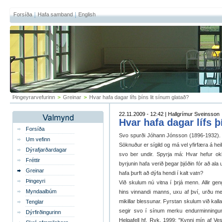
Forsíða
Hafa samband
English
Þingeyrarvefurinn
>
Greinar
>
Hvar hafa dagar lífs þíns lit sínum glatað?
22.11.2009 - 12:42 | Hallgrímur Sveinsson
Hvar hafa dagar lífs þ
Forsíða
Svo spurði Jóhann Jónsson (1896-1932). Þ
Um vefinn
Söknuður er sígild og má vel yfirfæra á heilu
Dýrafjarðardagar
svo ber undir. Spyrja má: Hvar hefur okk
Fréttir
byrjunin hafa verið þegar þjóðin fór að ala
Greinar
hafa þurft að dýfa hendi í kalt vatn?
Þingeyri
Við skulum nú vitna í þrjá menn. Allir ge
Myndaalbúm
hins vinnandi manns, uxu af því, urðu men
mikillar blessunar. Fyrstan skulum við kal
Tenglar
segir svo í sínum merku endurminningum
Dýrfirðingurinn
Helgafell hf. Rvk. 1999: "Kynni mín af Ve