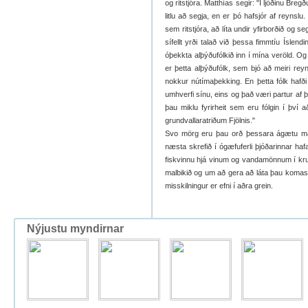
og ritstjóra. Matthías segir: "Í ljóðinu Breg
litlu að segja, en er þó hafsjór af reynsl
sem ritstjóra, að líta undir yfirborðið og s
sífellt yrði talað við þessa fimmtíu Íslend
óþekkta alþýðufólkið inn í mína veröld. O
er þetta alþýðufólk, sem bjó að meiri reyn
nokkur nútímaþekking. En þetta fólk hafði y
umhverfi sínu, eins og það væri partur af þ
þau miklu fyrirheit sem eru fólgin í því að
grundvallaratriðum Fjölnis."
Svo mörg eru þau orð þessara ágætu ma
næsta skrefið í ógæfuferli þjóðarinnar ha
fiskvinnu hjá vinum og vandamönnum í kr
malbikið og um að gera að láta þau komast 
misskilningur er efni í aðra grein.
Nýjustu myndirnar