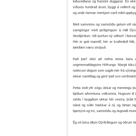
lúðuveiðarar og franskir duggarar. En ekk
síðustu hundrað árum, byggt á velferð og sa
og undir hennar merkjum varð mikil uppbyg
Með samvinnu og samstöðu getum við náð f
samgöngur með jarðgöngum á milli Dýraf
Vestfjörðum. Við þurfum ný viðhorf í fiskv
Hér er gott mannlíf, hér er kraftmikið fólk, 
tækifæri væru sköpuð.
Það þarf ekki að nefna nema bara eit
ungmennafélagsins Höfrungs. Margir tóku þá
nokkrum dögum sem sagði mér frá sýningunn
okkar samfélag og gerir það svo verðmætt:
Þetta stolt yfir sögu okkar og menningu þ
bjóðum aðventuna velkomna. Hugsum til þess 
stöðu í byggðum okkar hér vestra, þrátt fy
nánd og sólin hækkar á ný og birtan sig
bjartsýni og trú, samstöðu og dugnaði munum 
Ég vil óska öllum Dýrfirðingum og öðrum Ves