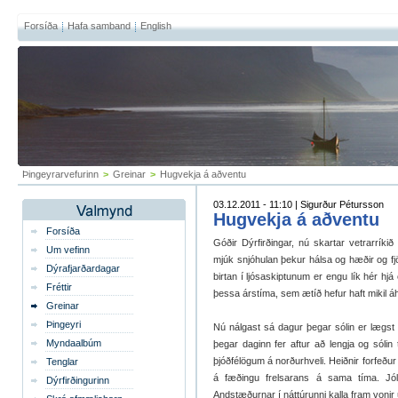
Forsíða
Hafa samband
English
Þingeyrarvefurinn
>
Greinar
>
Hugvekja á aðventu
03.12.2011 - 11:10 | Sigurður Pétursson
Hugvekja á aðventu
Forsíða
Góðir Dýrfirðingar, nú skartar vetrarríkið
Um vefinn
mjúk snjóhulan þekur hálsa og hæðir og fjöl
Dýrafjarðardagar
birtan í ljósaskiptunum er engu lík hér hjá
Fréttir
þessa árstíma, sem ætíð hefur haft mikil áhri
Greinar
Þingeyri
Nú nálgast sá dagur þegar sólin er lægst 
Myndaalbúm
þegar daginn fer aftur að lengja og sólin
þjóðfélögum á norðurhveli. Heiðnir forfeður
Tenglar
á fæðingu frelsarans á sama tíma. Jóla
Dýrfirðingurinn
Andstæðurnar í náttúrunni kalla fram vonir u