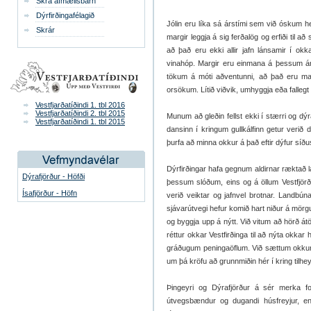
Skrá afmælisbarn
Dýrfirðingafélagið
Jólin eru líka sá árstími sem við óskum 
Skrár
margir leggja á sig ferðalög og erfiði til a
að það eru ekki allir jafn lánsamir í okk
vinahóp. Margir eru einmana á þessum árst
tökum á móti aðventunni, að það eru ma
orsökum. Lítið viðvik, umhyggja eða fallegt 
Vestfjarðatíðindi 1. tbl 2016
Vestfjarðatíðindi 2. tbl 2015
Munum að gleðin fellst ekki í stærri og dýr
Vestfjarðatíðindi 1. tbl 2015
dansinn í kringum gullkálfinn getur verið 
þurfa að minna okkur á það eftir dýfur síðu
Dýrfirðingar hafa gegnum aldirnar ræktað la
Dýrafjörður - Höfði
þessum slóðum, eins og á öllum Vestfjör
Ísafjörður - Höfn
verið veiktar og jafnvel brotnar. Landbú
sjávarútvegi hefur komið hart niður á mör
og byggja upp á nýtt. Við vitum að hörð át
réttur okkar Vestfirðinga til að nýta okkar
gráðugum peningaöflum. Við sættum okkur al
um þá kröfu að grunnmiðin hér í kring tilh
Þingeyri og Dýrafjörður á sér merka f
útvegsbændur og dugandi húsfreyjur, en