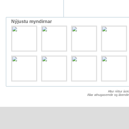
Nýjustu myndirnar
Allur réttur ás
Allar athugasemdir og ábendin