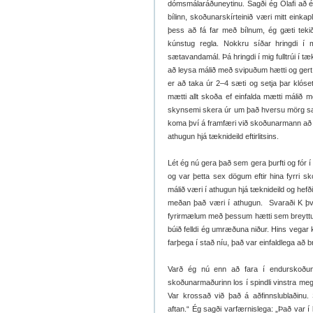
dómsmálaráðuneytinu. Sagði ég Ólafi að ég
bílinn, skoðunarskírteinið væri mitt eink
þess að fá far með bílnum, ég gæti tekið
kúnstug regla. Nokkru síðar hringdi í
sætavandamál. Þá hringdi í mig fulltrúi í t
að leysa málið með svipuðum hætti og gert 
er að taka úr 2–4 sæti og setja þar klóset
mætti allt skoða ef einfalda mætti málið 
skynsemi skera úr um það hversu mörg sæt
koma því á framfæri við skoðunarmann að 
athugun hjá tæknideild eftirlitsins.
Lét ég nú gera það sem gera þurfti og fór 
og var þetta sex dögum eftir hina fyrri 
málið væri í athugun hjá tæknideild og hefð
meðan það væri í athugun. Svaraði K því 
fyrirmælum með þessum hætti sem breyttu 
búið felldi ég umræðuna niður. Hins vegar k
farþega í stað níu, það var einfaldlega að br
Varð ég nú enn að fara í endurskoðun 
skoðunarmaðurinn los í spindli vinstra me
Var krossað við það á aðfinnslublaðinu.
aftan.“ Ég sagði varfærnislega: „Það var í 