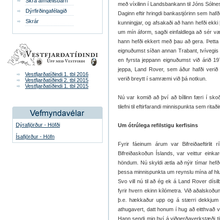
Skrá afmælisbarn
með víxilinn í Landsbankann til Jóns Sólnes
Dýrfirðingafélagið
Daginn eftir hringdi bankastjórinn sem hafð
Skrár
kunningjar, og afsakaði að hann hefði ekki
um mín áform, sagði einfaldlega að sér væ
hann hefði ekkert með þau að gera. Þetta 
eignuðumst síðan annan Trabant, tvívegis 
en fyrsta jeppann eignuðumst við árið 19
jeppa, Land Rover, sem áður hafði verið í
Vestfjarðatíðindi 1. tbl 2016
verið breytt í samræmi við þá notkun.
Vestfjarðatíðindi 2. tbl 2015
Vestfjarðatíðindi 1. tbl 2015
Nú var komið að því að bíllinn færi í sko
tilefni til eftirfarandi minnispunkta sem ritað
Dýrafjörður - Höfði
Um ótrúlega refilstigu kerfisins
Ísafjörður - Höfn
Fyrir fáeinum árum var Bifreiðaeftirlit
Bifreiðaskoðun Íslands, var veittur einkaré
höndum. Nú skyldi ætla að nýir tímar hefðu 
þessa minnispunkta um reynslu mína af hlu
Svo vill nú til að ég ek á Land Rover dísi
fyrir hvern ekinn kílómetra. Við aðalskoðun 
þ.e. hækkaður upp og á stærri dekkjum 
athugavert, datt honum í hug að eitthvað
Hann sendi mig því á viðgerðaverkstæði til