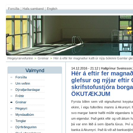
Forsíða
Hafa samband
English
Þingeyrarvefurinn
>
Greinar
>
Hér á eftir fer magnaður kafli úr nýju bókinni Gamlar 
14.12.2016 - 21:12 | Hallgrímur Sveinsson,V
Hér á eftir fer magna
Forsíða
glefsur og nýjar eftir
Um vefinn
skrifstofustjóra borga
Dýrafjarðardagar
ÖKUTÆKJUM
Fréttir
Fyrsta bílinn sem við eignuðumst keyptum
Greinar
ekinn, í eigu fullorðins manns á Akureyri. 
Þingeyri
svo margar bænir hafði móðir eigandans beð
Myndaalbúm
um eigendur. Það gekk eftir og við áttum ha
Tenglar
þá var enn litið á sem óþarfa lúxus. Því u
Dýrfirðingurinn
banka á Akureyri. Það lá við að bankastjóri