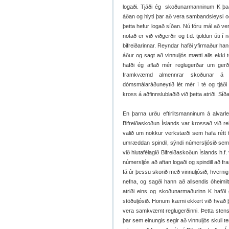
logaði. Tjáði ég skoðunarmanninum K það
áðan og hlyti þar að vera sambandsleysi o
þetta hefur logað síðan. Nú fóru mál að ver
notað er við viðgerðir og t.d. tjöldun úti í
bifreiðarinnar. Reyndar hafði yfirmaður h
áður og sagt að vinnuljós mætti alls ekki ten
hafði ég aflað mér reglugerðar um ger
framkvæmd almennrar skoðunar á 
dómsmálaráðuneytið lét mér í té og tjá
kross á aðfinnslublaðið við þetta atriði. S
En þarna urðu eftirlitsmanninum á alvarl
Bifreiðaskoðun Íslands var krossað við re
valið um nokkur verkstæði sem hafa rétt til 
umræddan spindil, sýndi númersljósið sem v
við hlutafélagið Bifreiðaskoðun Íslands h.f
númersljós að aftan logaði og spindill að fr
fá úr þessu skorið með vinnuljósið, hverni
nefna, og sagði hann að allsendis óheimil
atriði eins og skoðunarmaðurinn K hafði g
stöðuljósið. Honum kæmi ekkert við hvað þe
vera samkvæmt reglugerðinni. Þetta stenst
þar sem einungis segir að vinnuljós skuli t