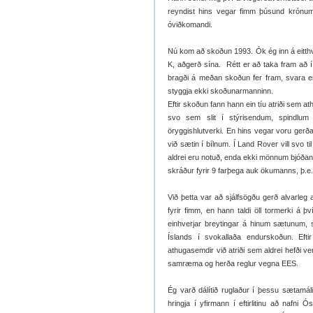
reyndist hins vegar fimm þúsund krónum 
óviðkomandi.
Nú kom að skoðun 1993. Ók ég inn á eitth
K, aðgerð sína. Rétt er að taka fram að í
bragði á meðan skoðun fer fram, svara e
styggja ekki skoðunarmanninn.
Eftir skoðun fann hann ein tíu atriði sem a
svo sem slit í stýrisendum, spindlum
öryggishlutverki. En hins vegar voru gerð
við sætin í bílnum. Í Land Rover vill svo til
aldrei eru notuð, enda ekki mönnum bjóðand
skráður fyrir 9 farþega auk ökumanns, þ.e. 
Við þetta var að sjálfsögðu gerð alvarleg
fyrir fimm, en hann taldi öll tormerki á 
einhverjar breytingar á hinum sætunum, 
Íslands í svokallaða endurskoðun. Eft
athugasemdir við atriði sem aldrei hefði v
samræma og herða reglur vegna EES.
Ég varð dálítið ruglaður í þessu sætamá
hringja í yfirmann í eftirlitinu að nafni