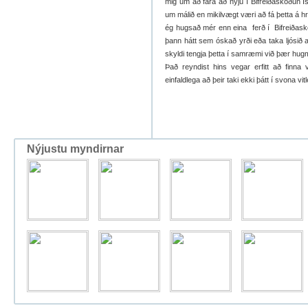
mig um að fara að nýju í Bifreiðaskoðun Í
um málið en mikilvægt væri að fá þetta á hrei
ég hugsað mér enn eina ferð í Bifreiðasko
þann hátt sem óskað yrði eða taka ljósið 
skyldi tengja þetta í samræmi við þær hug
Það reyndist hins vegar erfitt að finna
einfaldlega að þeir taki ekki þátt í svona v
Nýjustu myndirnar