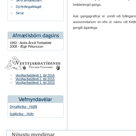
Skrá afmælisbarn
heildarlengd ganga.
Dýrfirðingafélagið
Skrár
Auk gangagraftrar er unnið við fyllingarv
austurendanum en efni úr námu við Ketilse
gengið ágætlega.
1992 - Aníta Ársól Torfadóttir
2008 - Ægir Pétursson
Vestfjarðatíðindi 1. tbl 2016
Vestfjarðatíðindi 2. tbl 2015
Vestfjarðatíðindi 1. tbl 2015
Dýrafjörður - Höfði
Ísafjörður - Höfn
Nýjustu myndirnar