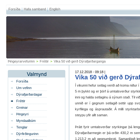
Forsíða
Hafa samband
English
Þingeyrarvefurinn
>
Fréttir
>
Vika 50 við gerð Dýrafjarðarganga
17.12.2018 - 09:18 |
Vika 50 við gerð Dýra
Forsíða
Í vikunni hefur setlag verið að koma niður í 
Um vefinn
5 m þykkt og er þörf á umtalsverður styrkin
Dýrafjarðardagar
inni og halda setlaginu á sýnum stað. Til 
Fréttir
unnið er í gegnum setlagið settir upp svo
Greinar
kyrfilega og ásprautaðir. Á milli styrkta
Þingeyri
steypu yfir allt saman.
Myndaalbúm
Þrátt fyrir umtalsverðar styrkingar þá le
Tenglar
Dýrafjarðarmegin er þá orðin 430,2 m sem
Dýrfirðingurinn
1.213,2 m að gegnumbroti. Samanlögð le