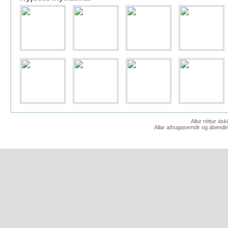
Allur réttur ás
Allar athugasemdir og ábendin