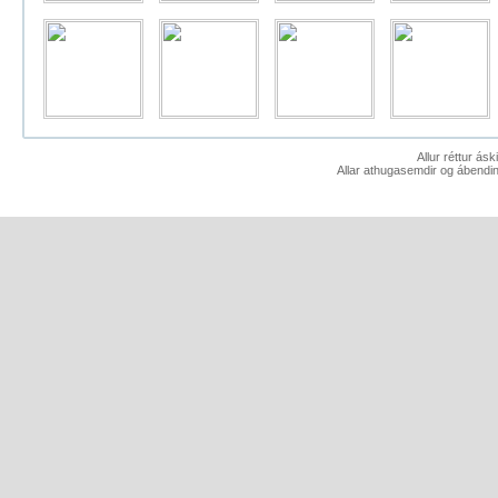
Allur réttur ás
Allar athugasemdir og ábendin