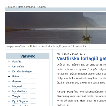
Forsíða
Hafa samband
English
Þingeyrarvefurinn
>
Fréttir
>
Vestfirska forlagið gefur út 22 bækur í ár
05.11.2012 - 13:08 | bb.is
Vestfirska forlagið ge
Forsíða
„Hér er allt í góðum gír, þó erfitt sé að 
Um vefinn
þetta er bara svo gaman,“ sagði Hallgrí
Dýrafjarðardagar
forlagsins í Dýrafirði þegar blaðamaður sp
Fréttir
Hallgrímur hefur rekið bókaútgáfuna frá st
Greinar
útgáfan gefið út 300 bækur um Vestfirði og 
Þingeyri
Myndaalbúm
Að sögn Hallgríms hefur lesendahópurinn fa
Glæpasögurnar um Basil fursta eru áberand
Tenglar
kynni sér þau hefti. Hann segir að sögup
Dýrfirðingurinn
að lesa um.