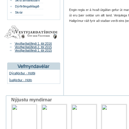
Skrá afmælisbarn
Dýrfirðingafélagið
Engin regla er á hvað útgáfan gefur út ma
Skrár
út eru þær seldar um allt land. Venjulega he
Hallgrímur ráð fyrir að staðan verði eins þes
Vestfjarðatíðindi 1. tbl 2016
Vestfjarðatíðindi 2. tbl 2015
Vestfjarðatíðindi 1. tbl 2015
Dýrafjörður - Höfði
Ísafjörður - Höfn
Nýjustu myndirnar