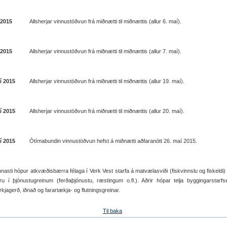
 2015
Allsherjar vinnustöðvun frá miðnætti til miðnættis (allur 6. maí).
 2015
Allsherjar vinnustöðvun frá miðnætti til miðnættis (allur 7. maí).
í 2015
Allsherjar vinnustöðvun frá miðnætti til miðnættis (allur 19. maí).
í 2015
Allsherjar vinnustöðvun frá miðnætti til miðnættis (allur 20. maí).
í 2015
Ótímabundin vinnustöðvun hefst á miðnætti aðfaranótt 26. maí 2015.
nasti hópur atkvæðisbærra félaga í Verk Vest starfa á matvælasviði (fiskvinnslu og fiskeldi) 
ru í þjónustugreinum (ferðaþjónustu, ræstingum o.fl.). Aðrir hópar telja byggingarstarf
kjagerð, iðnað og farartækja- og flutningsgreinar.
Til baka