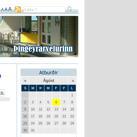
A
A
A
n
«
Ágúst
»
S
M
Þ
M
F
F
L
1
2
3
4
5
6
7
8
9
10
11
12
13
14
15
16
17
18
19
20
21
22
23
24
25
26
27
28
29
30
31