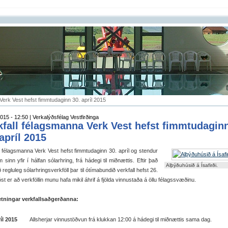
Verk Vest hefst fimmtudaginn 30. apríl 2015
015 - 12:50 | Verkalýðsfélag Vestfirðinga
kfall félagsmanna Verk Vest hefst fimmtudagin
 apríl 2015
l félagsmanna Verk Vest hefst fimmtudaginn 30. apríl og stendur
m sinn yfir í hálfan sólarhring, frá hádegi til miðnættis. Eftir það
Alþýðuhúsið á Ísafirði.
ð regluleg sólarhringsverkföll þar til ótímabundið verkfall hefst 26.
óst er að verkföllin munu hafa mikil áhrif á fjölda vinnustaða á öllu félagssvæðinu.
tningar verkfallsaðgerðanna:
íl 2015
Allsherjar vinnustöðvun frá klukkan 12:00 á hádegi til miðnættis sama dag.