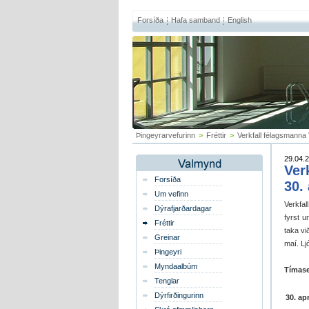
Forsíða
Hafa samband
English
Þingeyrarvefurinn
>
Fréttir
>
Verkfall félagsmanna 
29.04.2
Ver
Forsíða
30.
Um vefinn
Verkfal
Dýrafjarðardagar
fyrst u
Fréttir
taka vi
Greinar
maí. Lj
Þingeyri
Myndaalbúm
Tímase
Tenglar
Dýrfirðingurinn
30. apr