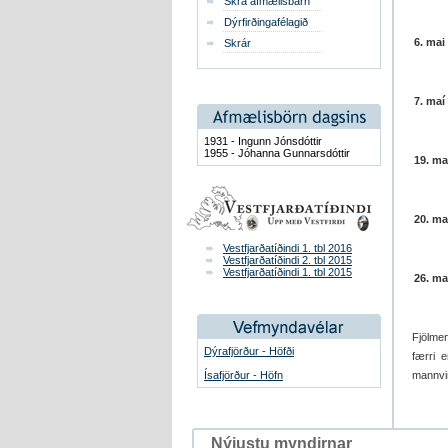
Skrá afmælisbarn
Dýrfirðingafélagið
6. mai
Skrár
7. maí
1931 - Ingunn Jónsdóttir
1955 - Jóhanna Gunnarsdóttir
19. ma
20. ma
Vestfjarðatíðindi 1. tbl 2016
Vestfjarðatíðindi 2. tbl 2015
Vestfjarðatíðindi 1. tbl 2015
26. ma
Fjölmen
Dýrafjörður - Höfði
færri e
Ísafjörður - Höfn
mannvir
Nýjustu myndirnar