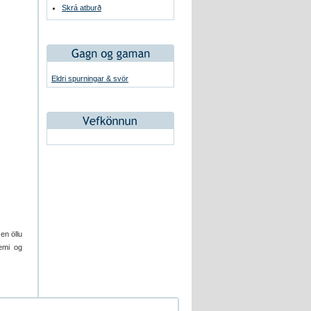
Skrá atburð
Eldri spurningar & svör
en öllu
semi og