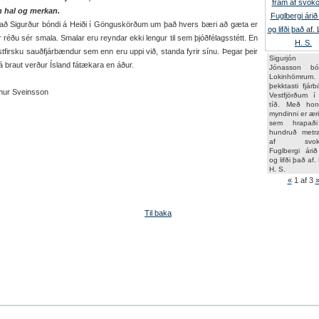
 hal og merkan.
að Sigurður bóndi á Heiði í Gönguskörðum um það hvers bæri að gæta er
réðu sér smala. Smalar eru reyndar ekki lengur til sem þjóðfélagsstétt. En
stfirsku sauðfjárbændur sem enn eru uppi við, standa fyrir sínu. Þegar þeir
Sigurjó
á braut verður Ísland fátækara en áður.
Jónasson bó
Lokinhömrum.
þekktasti fjár
ímur Sveinsson
Vestfjörðum í 
tíð. Með ho
myndinni er ær
sem hrapaði 
hundruð metr
af svoköl
Fuglbergi ári
og lifði það af.
H. S.
«
1
af 3
Til baka