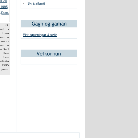
Skrá atburð
n G.
ndi í
 Einn
Eldri spurningar & svör
bóndi á
seinni
num á
in Svöl
fleiri
a fram
luðu
ð 1995
 Ljósm.
»