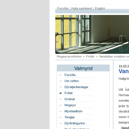
Forsíða
Hafa samband
English
Þingeyrarvefurinn
>
Fréttir
>
Vandaðan smalann vel
10.03.2
Van
Forsíða
Hallgrí
Um vefinn
Dýrafjarðardagar
Við Ís
Fréttir
Herman
Greinar
sennil
Þingeyri
þrátt f
Myndaalbúm
Vestfir
menn he
Tenglar
beingre
Dýrfirðingurinn
Vand