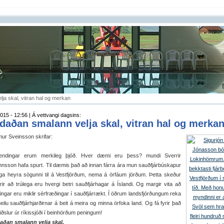
ja skal, vitran hal og merkan
015 - 12:56 | Á vettvangi dagsins:
daðan smalann velja skal, vitran hal og merka
mur Sveinsson skrifar:
lendingar erum merkileg þjóð. Hver dæmi eru þess? mundi Sverrir
nsson hafa spurt. Til dæmis það að innan fárra ára mun sauðfjárbúskapur
ega heyra sögunni til á Vestfjörðum, nema á örfáum jörðum. Þetta skeður
yrir að trúlega eru hvergi betri sauðfjárhagar á Íslandi. Og margir vita að
ðingar eru miklir sérfræðingar í sauðfjárrækt. Í öðrum landsfjórðungum reka
ilu sauðfjárhjarðirnar á beit á meira og minna örfoka land. Og fá fyrir það
iðslur úr ríkissjóði í beinhörðum peningum!
aðan smalann velja skal,