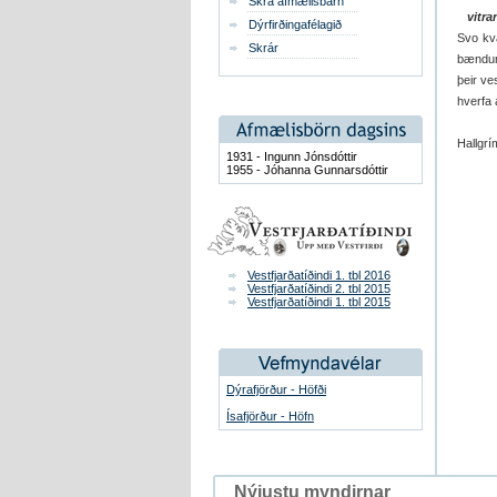
Skrá afmælisbarn
vitran
Dýrfirðingafélagið
Svo kv
Skrár
bændur 
þeir ve
hverfa 
Hallgr
1931 - Ingunn Jónsdóttir
1955 - Jóhanna Gunnarsdóttir
Vestfjarðatíðindi 1. tbl 2016
Vestfjarðatíðindi 2. tbl 2015
Vestfjarðatíðindi 1. tbl 2015
Dýrafjörður - Höfði
Ísafjörður - Höfn
Nýjustu myndirnar