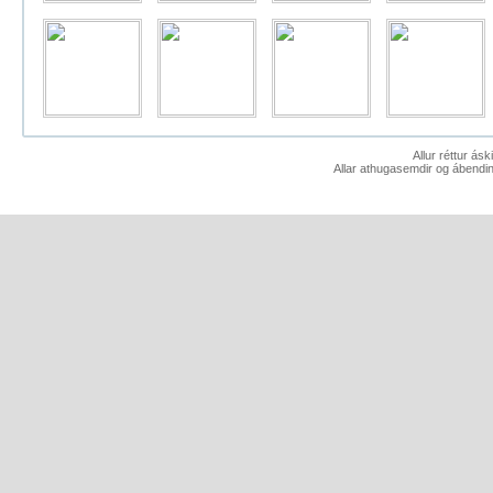
Allur réttur ás
Allar athugasemdir og ábendin