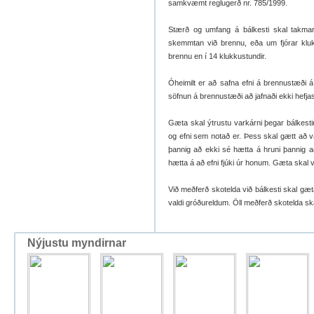
samkvæmt reglugerð nr. 785/1999.
Stærð og umfang á bálkesti skal takmark
skemmtan við brennu, eða um fjórar klukk
brennu en í 14 klukkustundir.
Óheimilt er að safna efni á brennustæði á 
söfnun á brennustæði að jafnaði ekki hefja
Gæta skal ýtrustu varkárni þegar bálkesti
og efni sem notað er. Þess skal gætt að v
þannig að ekki sé hætta á hruni þannig að
hætta á að efni fjúki úr honum. Gæta skal va
Við meðferð skotelda við bálkesti skal gæta
valdi gróðureldum. Öll meðferð skotelda s
Nýjustu myndirnar