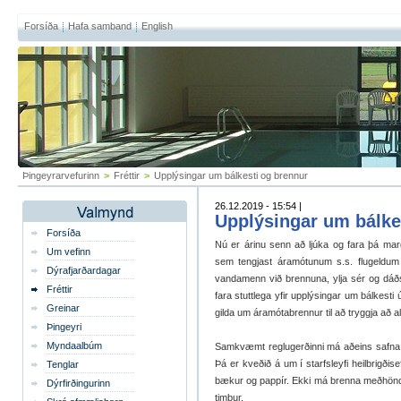
Forsíða
Hafa samband
English
Þingeyrarvefurinn
>
Fréttir
>
Upplýsingar um bálkesti og brennur
26.12.2019 - 15:54 |
Upplýsingar um bálke
Forsíða
Nú er árinu senn að ljúka og fara þá mar
Um vefinn
sem tengjast áramótunum s.s. flugeldum
Dýrafjarðardagar
vandamenn við brennuna, ylja sér og dáðs
Fréttir
fara stuttlega yfir upplýsingar um bálkes
Greinar
gilda um áramótabrennur til að tryggja að al
Þingeyri
Myndaalbúm
Samkvæmt reglugerðinni má aðeins safna b
Þá er kveðið á um í starfsleyfi heilbrigðis
Tenglar
bækur og pappír. Ekki má brenna meðhöndl
Dýrfirðingurinn
timbur.