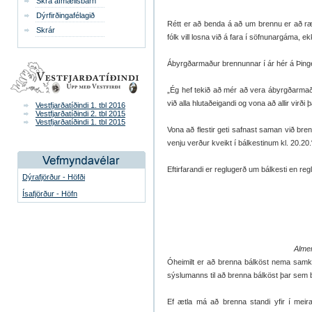
Skrá afmælisbarn
Dýrfirðingafélagið
Rétt er að benda á að um brennu er að r
Skrár
fólk vill losna við á fara í söfnunargáma, e
Ábyrgðarmaður brennunnar í ár hér á Þing
„Ég hef tekið að mér að vera ábyrgðarmaðu
við alla hlutaðeigandi og vona að allir virði
Vestfjarðatíðindi 1. tbl 2016
Vestfjarðatíðindi 2. tbl 2015
Vestfjarðatíðindi 1. tbl 2015
Vona að flestir geti safnast saman við bre
venju verður kveikt í bálkestinum kl. 20.20.
Eftirfarandi er reglugerð um bálkesti en reg
Dýrafjörður - Höfði
Ísafjörður - Höfn
Almen
Óheimilt er að brenna bálköst nema samkvæ
sýslumanns til að brenna bálköst þar sem b
Ef ætla má að brenna standi yfir í meira 