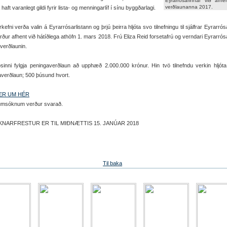
Eyrarrósarinnar við afhe
verðlaunanna 2017.
haft varanlegt gildi fyrir lista- og menningarlíf í sínu byggðarlagi.
kefni verða valin á Eyrarrósarlistann og þrjú þeirra hljóta svo tilnefningu til sjálfrar Eyrarrós
ður afhent við hátíðlega athöfn 1. mars 2018. Frú Eliza Reid forsetafrú og verndari Eyrarrós
 verðlaunin.
sinni fylgja peningaverðlaun að upphæð 2.000.000 krónur. Hin tvö tilnefndu verkin hljóta
verðlaun; 500 þúsund hvort.
ER UM HÉR
umsóknum verður svarað.
NARFRESTUR ER TIL MIÐNÆTTIS
15. JANÚAR 2018
Til baka