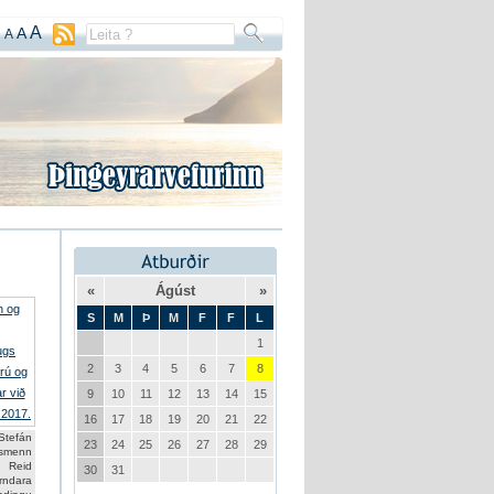
A
A
A
«
Ágúst
»
S
M
Þ
M
F
F
L
1
2
3
4
5
6
7
8
9
10
11
12
13
14
15
16
17
18
19
20
21
22
Stefán
23
24
25
26
27
28
29
smenn
u Reid
30
31
ndara