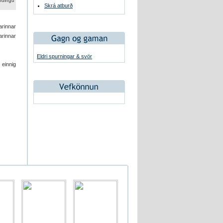
ndingu
Skrá atburð
arinnar
arinnar
Eldri spurningar & svör
 einnig