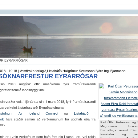
UR EYRARRÓSAR
018 - 19:18 | Vestfirska forlagið,Listahátíð,Hallgrímur Sveinsson,Björn Ingi Bjarnason
SÓKNARFRESTUR EYRARRÓSAR
ósin 2018 auglýsir eftir umsóknum fyrir framúrskarandi
garstarfsemi á landsbyggðinni.
sin verður veitt í fjórtánda sinn í mars 2018, fyrir framúrskarandi
garverkefni á starfssvæði Byggðastofnunar.
stofnun
,
Air Iceland Connect
og
Listahátíð í
vík
hafa staðið saman að verðlaununum frá upphafi, eða frá
Karl Óttar Pétursson og 
005.
Magnússon forsvar
Eistnaflugs ásamt Eliz
forsetafrú og ver
nin eru veitt verkefnum sem hafa fest sig í sessi, eru vel rekin