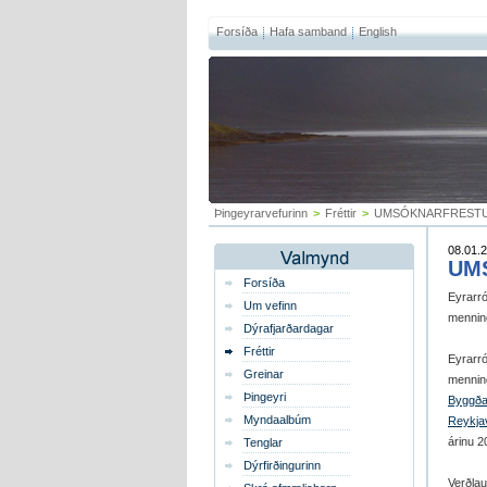
Forsíða
Hafa samband
English
Þingeyrarvefurinn
>
Fréttir
>
UMSÓKNARFREST
08.01.2
UM
Forsíða
Eyrarr
Um vefinn
mennin
Dýrafjarðardagar
Fréttir
Eyrarró
Greinar
mennin
Þingeyri
Byggða
Myndaalbúm
Reykja
árinu 2
Tenglar
Dýrfirðingurinn
Verðlau