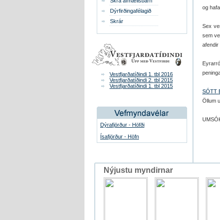
Skrá afmælisbarn
og hafa 
Dýrfirðingafélagið
Skrár
Sex ver
sem ver
afendir
Eyrarró
peninga
Vestfjarðatíðindi 1. tbl 2016
Vestfjarðatíðindi 2. tbl 2015
Vestfjarðatíðindi 1. tbl 2015
SÓTT 
Öllum 
UMSÓK
Dýrafjörður - Höfði
Ísafjörður - Höfn
Nýjustu myndirnar