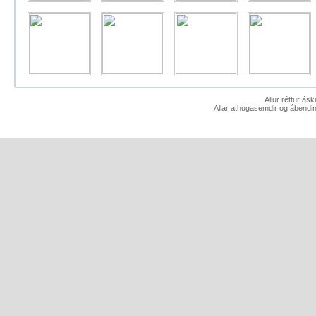
Allur réttur ás
Allar athugasemdir og ábendin