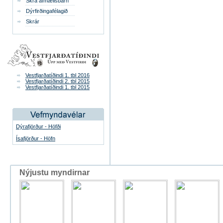
Skrá afmælisbarn
Dýrfirðingafélagið
Skrár
Vestfjarðatíðindi 1. tbl 2016
Vestfjarðatíðindi 2. tbl 2015
Vestfjarðatíðindi 1. tbl 2015
Dýrafjörður - Höfði
Ísafjörður - Höfn
Nýjustu myndirnar