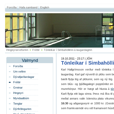
Forsíða
Hafa samband
English
Þingeyrarvefurinn
>
Fréttir
>
Tónleikar í Simbahöllinni á laugardaginn
19.10.2011 - 23:17 | JÓH
Tónleikar í Simbahöll
Forsíða
Karl Hallgrímsson verður með tónleika í
Um vefinn
laugardag. Karl gaf nýverið út plötu sem b
Dýrafjarðardagar
bæði flytja lög af plötunni, sem og ný lög.
Fréttir
sem blús- og þjóðlagalegri popptónlist en
Greinar
munnhörpur. Hér er hægt að hlusta á
tó
Þingeyri
Karli flytja eitt laga sinna. Þess má líka 
Myndaalbúm
meðal annars valin íslenska plata vikunn
16:30
og aðgangseyrir er 1000 kr. (Gestir 
Tenglar
sem framkvæmdir eru við framanvert húsið
Dýrfirðingurinn