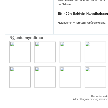
verðleikum.
Eftir Jón Baldvin Hannibalsso
Höfundur er fv. formaður Alþýðuflokksins.
Nýjustu myndirnar
Allur réttur ás
Allar athugasemdir og ábendin