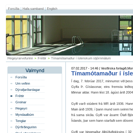
Forsíða
Hafa samband
English
Þingeyrarvefurinn
>
Fréttir
>
Tímamótamaður í íslenskum stjórnmálum
07.02.2017 - 14:46 | Vestfirska forlagið,M
Tímamótamaður í ísl
Forsíða
Í dag, 7. febrúar 2017, minnumst við þess,
Um vefinn
Gylfa Þ. Gíslasonar, eins fremsta leiðt
Dýrafjarðardagar
liðinnar aldar. Hann lést 18. ágúst árið 2004
Fréttir
Greinar
Gylfi varð stúdent frá MR árið 1936. Hann
Þingeyri
Main árið 1939, í þann mund sem seinni heim
Myndaalbúm
frá sama skóla. Gylfi var ásamt Ólafi Bjö
Íslands, þar sem hann starfaði sem dósent 
Tenglar
Dýrfirðingurinn
Gylfi var þingmaður Alþýðuflokksins í 32