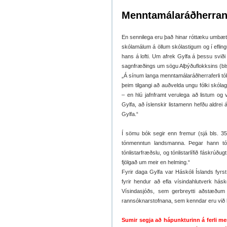
Menntamálaráðherra
En sennilega eru það hinar róttæku umbætu
skólamálum á öllum skólastigum og í efling
hans á lofti. Um afrek Gylfa á þessu sviði
sagnfræðings um sögu Alþýðuflokksins (bl
„Á sínum langa menntamálaráðherraferli tó
þeim tilgangi að auðvelda ungu fólki skól
– en hlú jafnframt verulega að listum og
Gylfa, að íslenskir listamenn hefðu aldrei 
Gylfa.“
Í sömu bók segir enn fremur (sjá bls. 354-
tónmenntun landsmanna. Þegar hann tók
tónlistarfræðslu, og tónlistarlífið fáskrúðug
fjölgað um meir en helming.“
Fyrir daga Gylfa var Háskóli Íslands fyrs
fyrir hendur að efla vísindahlutverk hásk
Vísindasjóðs, sem gerbreytti aðstæðum t
rannsóknarstofnana, sem kenndar eru við h
Sumir segja að hápunkturinn á ferli m