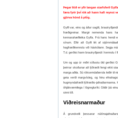
Þegar litið er yfir langan starfsferil Gy
færa fyrir því rök að hann hafi reyns
gjörva hönd á plóg.
Gylfi var, eins og áður sagði, brautryðjand
fræðigreinar. Margir nemenda hans hafa
kennarahæfileika Gylfa. Frá hans hendi 
sínum. Eftir að Gylfi lét af stjórnmála
hagfræðikennslu við háskólann. Segja má
T.d. gerðist hann brautryðjandi í kennslu í 
Um og upp úr miðri síðustu öld gerðist Gy
þeirrar skoðunar að lýðræði fengi ekki st
marga aðila. Sú röksemdafærsla leiðir til 
geta verið margvísleg, og hinu efnahagsle
hugmyndafræði lýðræðis-jafnaðarmanna. Hinn
óhjákvæmilega í lögregluríki. Gildir þá e
sinni tíð.
Viðreisnarmaður
Á grundvelli þessarar nútímajafnaðar