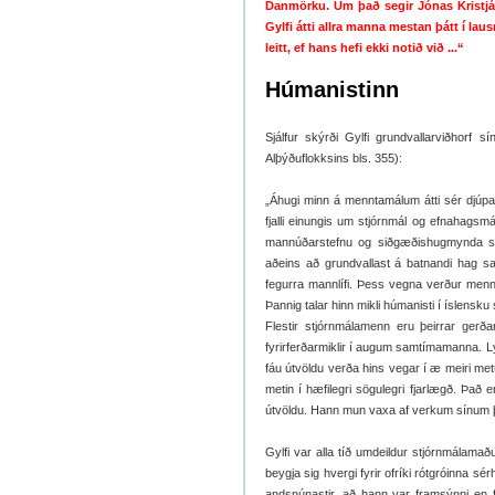
Danmörku. Um það segir Jónas Kristján
Gylfi átti allra manna mestan þátt í laus
leitt, ef hans hefi ekki notið við ...“
Húmanistinn
Sjálfur skýrði Gylfi grundvallarviðhorf 
Alþýðuflokksins bls. 355):
„Áhugi minn á menntamálum átti sér djúpar
fjalli einungis um stjórnmál og efnahagsm
mannúðarstefnu og siðgæðishugmynda sígil
aðeins að grundvallast á batnandi hag sa
fegurra mannlífi. Þess vegna verður menni
Þannig talar hinn mikli húmanisti í íslensku s
Flestir stjórnmálamenn eru þeirrar gerðar 
fyrirferðarmiklir í augum samtímamanna. Lýð
fáu útvöldu verða hins vegar í æ meiri met
metin í hæfilegri sögulegri fjarlægð. Það 
útvöldu. Hann mun vaxa af verkum sínum 
Gylfi var alla tíð umdeildur stjórnmálama
beygja sig hvergi fyrir ofríki rótgróinna 
andsnúnastir, að hann var framsýnni en