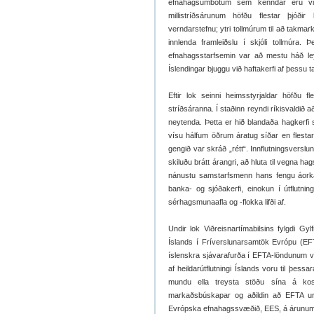
efnahagsumbótum sem kenndar eru við 
millistríðsárunum höfðu flestar þjóði
verndarstefnu; ytri tollmúrum til að takmar
innlenda framleiðslu í skjóli tollmúra. Þe
efnahagsstarfsemin var að mestu háð leyfi
Íslendingar bjuggu við haftakerfi af þessu 
Eftir lok seinni heimsstyrjaldar höfðu f
stríðsáranna. Í staðinn reyndi ríkisvaldið a
neytenda. Þetta er hið blandaða hagkerfi s
vísu hálfum öðrum áratug síðar en flestar
gengið var skráð „rétt“. Innflutningsverslu
skiluðu brátt árangri, að hluta til vegna h
nánustu samstarfsmenn hans fengu áorkað
banka- og sjóðakerfi, einokun í útflutnin
sérhagsmunaafla og -flokka lifði af.
Undir lok Viðreisnartímabilsins fylgdi G
Íslands í Fríverslunarsamtök Evrópu (EF
íslenskra sjávarafurða í EFTA-löndunum væ
af heildarútflutningi Íslands voru til þes
mundu ella treysta stöðu sína á kostn
markaðsbúskapar og aðildin að EFTA urðu
Evrópska efnahagssvæðið, EES, á árunum 