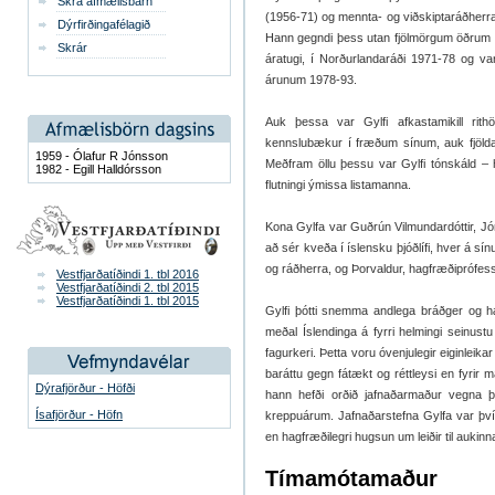
Skrá afmælisbarn
(1956-71) og mennta- og viðskiptaráðherr
Dýrfirðingafélagið
Hann gegndi þess utan fjölmörgum öðrum trú
Skrár
áratugi, í Norðurlandaráði 1971-78 og v
árunum 1978-93.
Auk þessa var Gylfi afkastamikill rit
kennslubækur í fræðum sínum, auk fjölda 
1959 - Ólafur R Jónsson
Meðfram öllu þessu var Gylfi tónskáld –
1982 - Egill Halldórsson
flutningi ýmissa listamanna.
Kona Gylfa var Guðrún Vilmundardóttir, Jón
að sér kveða í íslensku þjóðlífi, hver á sí
og ráðherra, og Þorvaldur, hagfræðiprófess
Vestfjarðatíðindi 1. tbl 2016
Vestfjarðatíðindi 2. tbl 2015
Vestfjarðatíðindi 1. tbl 2015
Gylfi þótti snemma andlega bráðger og hæ
meðal Íslendinga á fyrri helmingi seinust
fagurkeri. Þetta voru óvenjulegir eiginleikar
baráttu gegn fátækt og réttleysi en fyrir 
Dýrafjörður - Höfði
hann hefði orðið jafnaðarmaður vegna þ
Ísafjörður - Höfn
kreppuárum. Jafnaðarstefna Gylfa var því e
en hagfræðilegri hugsun um leiðir til auki
Tímamótamaður