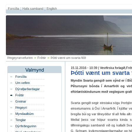
Forsíða
Hafa samband
English
Þingeyrarvefurinn
>
Fréttir
>
Þótti vænt um svarta féð
15.11.2016 - 10:39 | Vestfirska forlagið,Frét
Þótti vænt um svarta 
Forsíða
Myndin Svarta gengið sem sýnd er í Bíói
Um vefinn
Péturssyni bónda í Arnarfirði og vi
Dýrafjarðardagar
eftirlætiskindunum með veglegum grafr
Fréttir
Greinar
Svarta gengið segir einstaka sögu Þorbjö
Þingeyri
einsetumanns á Ósi í Arnarfirði. Í kjölfar ve
Myndaalbúm
bregða búi og var tilneyddur til að fella allt
Meðal þess var hópur svartra kinda s
Tenglar
tilfinningalegu sambandi við og kallaði Sva
Dýrfirðingurinn
G. Schram, kvikmyndagerðarmaður og höfu