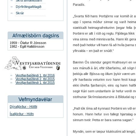
Skrá afmælisbarn
Paradís.
Dýrfirðingafélagið
Skrár
„Svarta féð hans Þorbjörns var komið út a
upp í spena móður sinnar og varð heimal
stækkaði heimagrafreiturinn þegar fella þu
Þorbirni er allt í röð og reglu. Fljótlega 
vina sinna með minnisvarða. Hann lét gera
1959 - Ólafur R Jónsson
með það heldur vill hann fá að hvíla þarna s
1982 - Egill Halldórsson
yfirvalda – en það er snúið.“
Bærinn Ós stendur gegnt Hrafnseyri en vegu
sex mánuði á ári, eftir tíðarfarinu, að sögn 
þekkja allir Bjössa og öllum þykir vænt um
Vestfjarðatíðindi 1. tbl 2016
Vestfjarðatíðindi 2. tbl 2015
yfir harðasta veturinn svo hann festi ka
Vestfjarðatíðindi 1. tbl 2015
ekki óhefta fjarðarsýn, eins og hann hafð
segir Kári sem undanfarin ár hefur verið me
stofnunar Skrímslasetursins á Bíldudal og 
Dýrafjörður - Höfði
„Það tók tíma að kynnast Þorbirni en við er
Ísafjörður - Höfn
honum. Hann hefur svo fallegt hjartalag 
sinnum tveir. Þetta er bara sanna sagan.“
Myndin, sem er tæpur klukkutími að lengd,