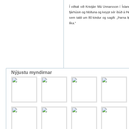
Í viðtali við Kristján Má Unnarsson í Íslan
fjárhúsin og hlöðuna og keypt sér íbúð á Þin
sem taldi um 80 kindur og sagði: „Þarna li
líka.“
Nýjustu myndirnar