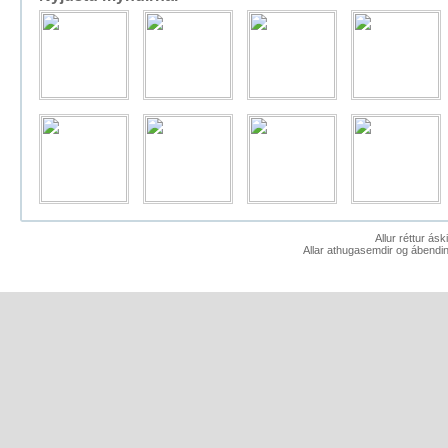
Allur réttur ás
Allar athugasemdir og ábendin