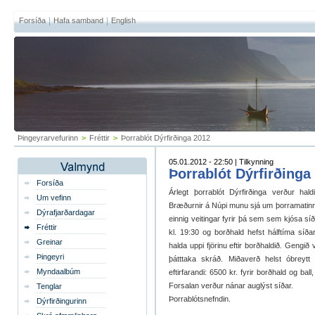
Forsíða
Hafa samband
English
Þingeyrarvefurinn
>
Fréttir
>
Þorrablót Dýrfirðinga 2012
05.01.2012 - 22:50 | Tilkynning
Þorrablót Dýrfirðinga
Forsíða
Árlegt þorrablót Dýrfirðinga verður hald
Um vefinn
Bræðurnir á Núpi munu sjá um þorramatinn í
Dýrafjarðardagar
einnig veitingar fyrir þá sem sem kjósa sí
Fréttir
kl. 19:30 og borðhald hefst hálftíma síð
Greinar
halda uppi fjörinu eftir borðhaldið. Gengið
Þingeyri
þátttaka skráð. Miðaverð helst óbreytt
Myndaalbúm
eftirfarandi: 6500 kr. fyrir borðhald og bal
Forsalan verður nánar auglýst síðar.
Tenglar
Þorrablótsnefndin.
Dýrfirðingurinn