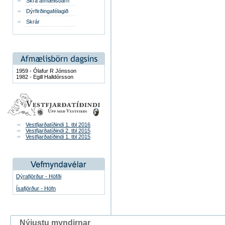
Skrá afmælisbarn
Dýrfirðingafélagið
Skrár
1959 - Ólafur R Jónsson
1982 - Egill Halldórsson
Vestfjarðatíðindi 1. tbl 2016
Vestfjarðatíðindi 2. tbl 2015
Vestfjarðatíðindi 1. tbl 2015
Dýrafjörður - Höfði
Ísafjörður - Höfn
Nýjustu myndirnar