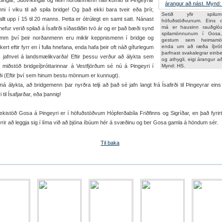
rðingar, Súðvíkingar og fleiri norðanmenn hafi komið til Þingeyrar
nni í viku til að spila bridge! Og það ekki bara tveir eða þrír,
Setið yfir spil
allt upp í 15 til 20 manns. Þetta er ótrúlegt en samt satt. Nánast
höfuðstöðvunum. Eins 
má er hausinn rauðgló
hefur verið spilað á Ísafirði síðastliðin tvö ár og er það bæði synd
spilamönnunum í Gosa,
mm því þeir norðanmenn eru miklir keppnismenn í bridge og
gestum sem heimamö
enda um að ræða íþrót
kert eftir fyrr en í fulla hnefana, enda hafa þeir oft náð gífurlegum
þarfnast svakalegrar einbe
, jafnvel á landsmælikvarða! Eftir þessu verður að álykta sem
og athygli, eigi árangur a
 miðstöð bridgeíþróttarinnar á Vestfjörðum sé nú á Þingeyri í
Mynd: HS.
ði (Eftir því sem hinum bestu mönnum er kunnugt).
má álykta, að bridgemenn þar nyrðra telji að það sé jafn langt frá Ísafirði til Þingeyrar eins
 til Ísafjarðar, eða þannig!
kistöð Gosa á Þingeyri er í höfuðstöðvum Hópferðabíla Friðfinns og Sigríðar, en það fyrir
yrir að leggja sig í líma við að þjóna íbúum hér á svæðinu og ber Gosa gamla á höndum sér.
Til baka