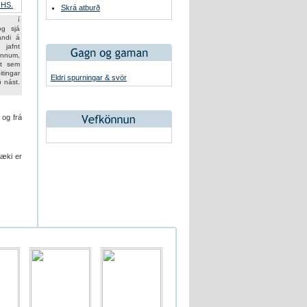
Skrá atburð
um í
og sjá
andi á
 jafnt
nnum,
t sem
itingar
Eldri spurningar & svör
ð nást.
 og frá
tæki er