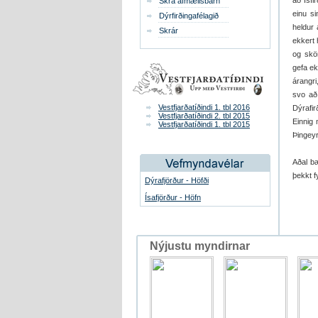
að Ísfi
Skrá afmælisbarn
einu si
Dýrfirðingafélagið
heldur 
Skrár
ekkert 
og skö
gefa ek
árangri
svo að
Vestfjarðatíðindi 1. tbl 2016
Dýrafir
Vestfjarðatíðindi 2. tbl 2015
Einnig 
Vestfjarðatíðindi 1. tbl 2015
Þingeyri
Aðal bæ
þekkt f
Dýrafjörður - Höfði
Ísafjörður - Höfn
Nýjustu myndirnar