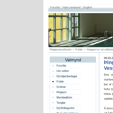
Forsíða
Hafa samband
English
Þingeyrarvefurinn
>
Fréttir
>
Þingeyri er nú miðstö
09.03.2
Þin
Forsíða
Ves
Um vefinn
Eins og
Dýrafjarðardagar
starfan
Fréttir
þar af
Greinar
hefur 
Þingeyri
hökta 
Myndaalbúm
spilafæ
Tenglar
Dýrfirðingurinn
Á þessu