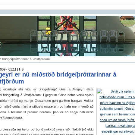
ð bridgeíþróttarinnar á Vestfjörðum
009 - 01:11 | HS
geyri er nú miðstöð bridgeíþróttarinnar á
tfjörðum
 eiginlega allir vita, er Bridgefélagið Gosi á Þingeyri elsta
di bridgefélag á Vestfjörðum. Í gegnum tíðina hefur verið spilað
 miklum þrótti og margir Gosamenn gert garðinn frægan. Heldur
þó hallað undan fæti á síðustu misserum og hafa menn verið að
þetta á tveimur til þremur borðum, það er að segja hafi verið
rt á annað borð.
 blessaða ári hefur þó borið nokkuð nýrra við. Haldið þið ekki