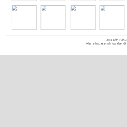
Allur réttur ás
Allar athugasemdir og ábendin