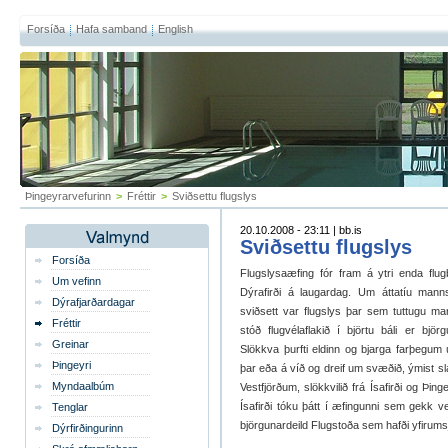
Forsíða
Hafa samband
English
Þingeyrarvefurinn
>
Fréttir
>
Sviðsettu flugslys
20.10.2008 - 23:11 | bb.is
Sviðsettu flugslys
Forsíða
Flugslysaæfing fór fram á ytri enda flugb
Um vefinn
Dýrafirði á laugardag. Um áttatíu mann
Dýrafjarðardagar
sviðsett var flugslys þar sem tuttugu man
Fréttir
stóð flugvélaflakið í björtu báli er bjö
Greinar
Slökkva þurfti eldinn og bjarga farþegum 
Þingeyri
þar eða á víð og dreif um svæðið, ýmist sla
Myndaalbúm
Vestfjörðum, slökkvilið frá Ísafirði og Þin
Ísafirði tóku þátt í æfingunni sem gekk 
Tenglar
björgunardeild Flugstoða sem hafði yfirum
Dýrfirðingurinn