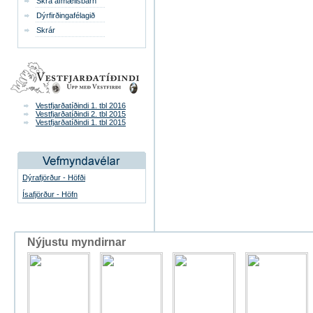
Skrá afmælisbarn
Dýrfirðingafélagið
Skrár
Vestfjarðatíðindi 1. tbl 2016
Vestfjarðatíðindi 2. tbl 2015
Vestfjarðatíðindi 1. tbl 2015
Dýrafjörður - Höfði
Ísafjörður - Höfn
Nýjustu myndirnar