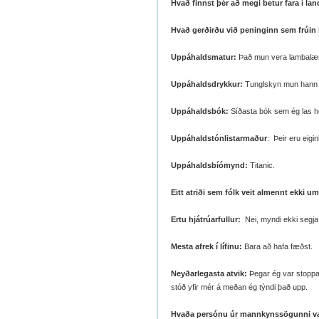
Hvað finnst þér að megi betur fara í la
Hvað gerðirðu við peninginn sem frúin
Uppáhaldsmatur:
Það mun vera lambalæri
Uppáhaldsdrykkur:
Tunglskyn mun hann 
Uppáhaldsbók:
Síðasta bók sem ég las hei
Uppáhaldstónlistarmaður
: Þeir eru eigi
Uppáhaldsbíómynd:
Titanic.
Eitt atriði sem fólk veit almennt ekki um
Ertu hjátrúarfullur:
Nei, myndi ekki segja
Mesta afrek í lífinu:
Bara að hafa fæðst.
Neyðarlegasta atvik:
Þegar ég var stoppaðu
stóð yfir mér á meðan ég týndi það upp.
Hvaða persónu úr mannkynssögunni værir