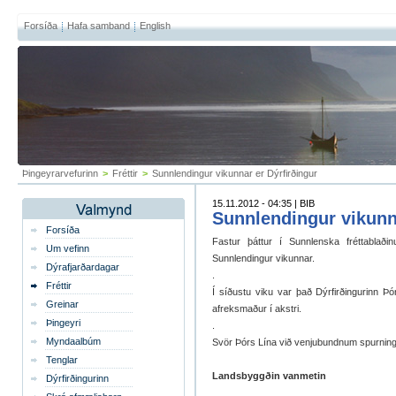
Forsíða
Hafa samband
English
Þingeyrarvefurinn
>
Fréttir
>
Sunnlendingur vikunnar er Dýrfirðingur
15.11.2012 - 04:35 | BIB
Sunnlendingur vikunna
Forsíða
Fastur þáttur í Sunnlenska fréttablaði
Um vefinn
Sunnlendingur vikunnar.
Dýrafjarðardagar
.
Fréttir
Í síðustu viku var það Dýrfirðingurinn Þ
Greinar
afreksmaður í akstri.
Þingeyri
.
Myndaalbúm
Svör Þórs Lína við venjubundnum spurningum
Tenglar
Landsbyggðin vanmetin
Dýrfirðingurinn