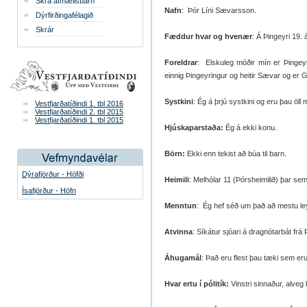
Skrá afmælisbarn
Nafn
: Þór Líni Sævarsson.
Dýrfirðingafélagið
Skrár
Fæddur hvar og hvenær
: Á Þingeyri 19. 
Foreldrar
: Elskuleg móðir mín er Þingeyri
einnig Þingeyringur og heitir Sævar og er
Systkini
: Ég á þrjú systkini og eru þau öll
Vestfjarðatíðindi 1. tbl 2016
Vestfjarðatíðindi 2. tbl 2015
Vestfjarðatíðindi 1. tbl 2015
Hjúskaparstaða:
Ég á ekki konu.
Börn:
Ekki enn tekist að búa til barn.
Dýrafjörður - Höfði
Heimili
: Melhólar 11 (Þórsheimilið) þar s
Ísafjörður - Höfn
Menntun
: Ég hef séð um það að mestu leyt
Atvinna
: Síkátur sjóari á dragnótarbát frá 
Áhugamál
: Það eru flest þau tæki sem er
Hvar ertu í pólitík:
Vinstri sinnaður, alveg 