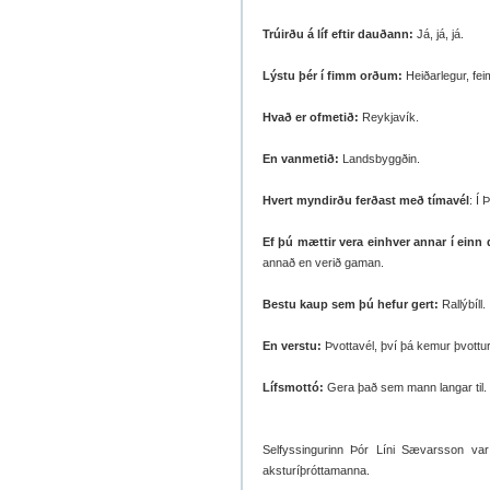
Trúirðu á líf eftir dauðann:
Já, já, já.
Lýstu þér í fimm orðum:
Heiðarlegur, feim
Hvað er ofmetið:
Reykjavík.
En vanmetið:
Landsbyggðin.
Hvert myndirðu ferðast með tímavél
: Í 
Ef þú mættir vera einhver annar í einn 
annað en verið gaman.
Bestu kaup sem þú hefur gert:
Rallýbíll.
En verstu:
Þvottavél, því þá kemur þvott
Lífsmottó:
Gera það sem mann langar til.
Selfyssingurinn Þór Líni Sævarsson var fy
aksturíþróttamanna.