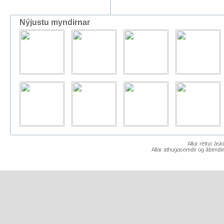
Nýjustu myndirnar
Allur réttur ás
Allar athugasemdir og ábendin