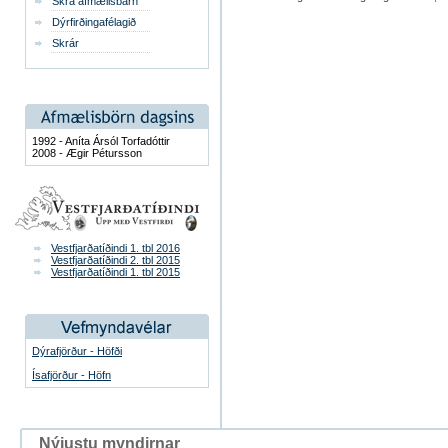
Skrá afmælisbarn
Dýrfirðingafélagið
Skrár
1992 - Aníta Ársól Torfadóttir
2008 - Ægir Pétursson
Vestfjarðatíðindi 1. tbl 2016
Vestfjarðatíðindi 2. tbl 2015
Vestfjarðatíðindi 1. tbl 2015
Dýrafjörður - Höfði
Ísafjörður - Höfn
Nýjustu myndirnar