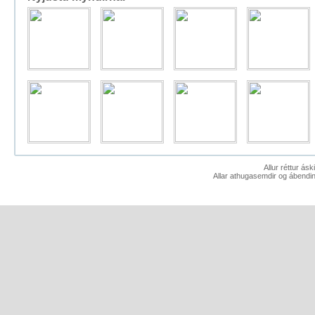
Allur réttur ás
Allar athugasemdir og ábendin