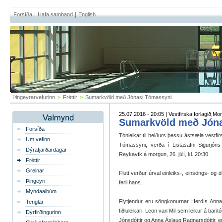
Forsíða
Hafa samband
English
Þingeyrarvefurinn
>
Fréttir
>
Sumarkvöld með Jónasi Tómassyni
25.07.2016 - 20:05 | Vestfirska forlagið,Mo
Sumarkvöld með Jón
Forsíða
Tónleikar til heiðurs þessu ástsæla vestfir
Um vefinn
Tómassyni, verða í Listasafni Sigurjóns
Dýrafjarðardagar
Reykavík á morgun, 26. júlí, kl. 20:30.
Fréttir
Greinar
Flutt verður úrval einleiks-, einsöngs- o
Þingeyri
ferli hans.
Myndaalbúm
Flytjendur eru söngkonurnar Herdís Anna J
Tenglar
fiðluleikari, Leon van Mil sem leikur á bari
Dýrfirðingurinn
Jónsdóttir og Anna Áslaug Ragnarsdóttir, e