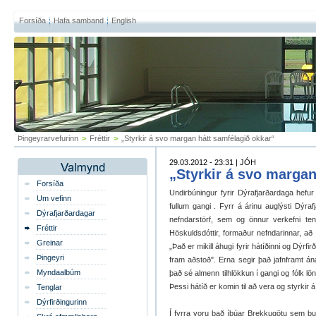
Forsíða
Hafa samband
English
Þingeyrarvefurinn
>
Fréttir
>
„Styrkir á svo margan hátt samfélagið okkar“
29.03.2012 - 23:31 | JÓH
„Styrkir á svo margan
Forsíða
Undirbúningur fyrir Dýrafjarðardaga hefur 
Um vefinn
fullum gangi . Fyrr á árinu auglýsti Dýrafj
Dýrafjarðardagar
nefndarstörf, sem og önnur verkefni ten
Fréttir
Höskuldsdóttir, formaður nefndarinnar, að 
Greinar
„Það er mikill áhugi fyrir hátíðinni og Dýrfi
Þingeyri
fram aðstoð". Erna segir það jafnframt án
Myndaalbúm
það sé almenn tilhlökkun í gangi og fólk lö
Þessi hátíð er komin til að vera og styrkir
Tenglar
Dýrfirðingurinn
Í fyrra voru það íbúar Brekkugötu sem bu