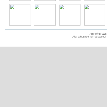
Allur réttur ás
Allar athugasemdir og ábendin