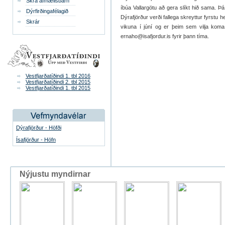
Skrá afmælisbarn
íbúa Vallargötu að gera slíkt hið sama. Þ
Dýrfirðingafélagið
Dýrafjörður verði fallega skreyttur fyrstu he
Skrár
vikuna í júní og er þeim sem vilja kom
ernaho@isafjordur.is fyrir þann tíma.
Vestfjarðatíðindi 1. tbl 2016
Vestfjarðatíðindi 2. tbl 2015
Vestfjarðatíðindi 1. tbl 2015
Dýrafjörður - Höfði
Ísafjörður - Höfn
Nýjustu myndirnar