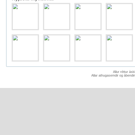
Allur réttur ás
Allar athugasemdir og ábendin