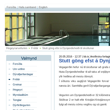
Forsíða
Hafa samband
English
Þingeyrarvefurinn
>
Fréttir
>
Stutt göng efst á Dynjandisheiði til skoðunar
20.05.2016 - 12:37 | bb.is,Vestfirska forlagi
Stutt göng efst á Dyn
Forsíða
Vegagerðin hefur nú til skoðunar að grafa 
Um vefinn
hluta Dynjandisheiðar til að taka af snjóþy
Dýrafjarðardagar
yfir heiðina að mestu óbreytt.
Fréttir
Í síðustu viku auglýsti Vegagerðin forv
Greinar
næsta ári. Samhliða gerð Dýrafjarðarganga
Þingeyri
Myndaalbúm
Vegurinn um Dynjandisheiði er 32 kílómetra 
Stöðvar 2 er haft eftir Kristjáni Kristján
Tenglar
fylgi að mestu sömu veglínu og sá gamli.
Dýrfirðingurinn