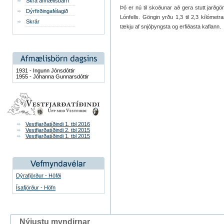
Skrá afmælisbarn
Þó er nú til skoðunar að gera stutt jarðg
Dýrfirðingafélagið
Lónfells. Göngin yrðu 1,3 til 2,3 kílóme
Skrár
tækju af snjóþyngsta og erfiðasta kaflann.
1931 - Ingunn Jónsdóttir
1955 - Jóhanna Gunnarsdóttir
Vestfjarðatíðindi 1. tbl 2016
Vestfjarðatíðindi 2. tbl 2015
Vestfjarðatíðindi 1. tbl 2015
Dýrafjörður - Höfði
Ísafjörður - Höfn
Nýjustu myndirnar