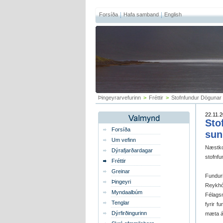
Forsíða
Hafa samband
English
Þingeyrarvefurinn
>
Fréttir
>
Stofnfundur Dögunar 
22.11.2
Sto
Forsíða
sun
Um vefinn
Næstk
Dýrafjarðardagar
stofnfu
Fréttir
Greinar
Fundur
Þingeyri
Reykhó
Myndaalbúm
Félagsm
Tenglar
fyrir f
Dýrfirðingurinn
mæta á 