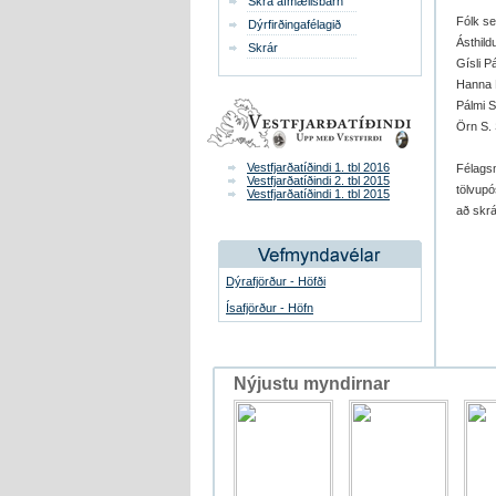
Skrá afmælisbarn
Fólk se
Dýrfirðingafélagið
Ásthild
Skrár
Gísli P
Hanna Þ
Pálmi 
Örn S.
Vestfjarðatíðindi 1. tbl 2016
Félags
Vestfjarðatíðindi 2. tbl 2015
tölvupó
Vestfjarðatíðindi 1. tbl 2015
að skr
Dýrafjörður - Höfði
Ísafjörður - Höfn
Nýjustu myndirnar