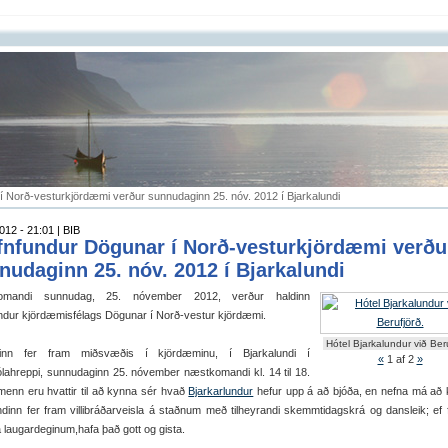
í Norð-vesturkjördæmi verður sunnudaginn 25. nóv. 2012 í Bjarkalundi
012 - 21:01 | BIB
fnfundur Dögunar í Norð-vesturkjördæmi verðu
nudaginn 25. nóv. 2012 í Bjarkalundi
omandi sunnudag, 25. nóvember 2012, verður haldinn
ndur kjördæmisfélags Dögunar í Norð-vestur kjördæmi.
Hótel Bjarkalundur við Beru
inn fer fram miðsvæðis í kjördæminu, í Bjarkalundi í
«
1
af 2
»
lahreppi, sunnudaginn 25. nóvember næstkomandi kl. 14 til 18.
enn eru hvattir til að kynna sér hvað
Bjarkarlundur
hefur upp á að bjóða, en nefna má að 
undinn fer fram villibráðarveisla á staðnum með tilheyrandi skemmtidagskrá og dansleik; ef fó
laugardeginum,hafa það gott og gista.