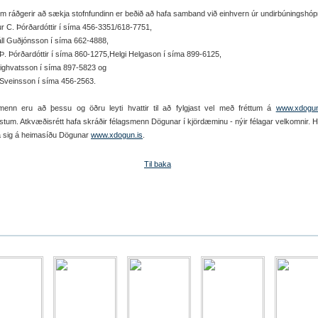
m ráðgerir að sækja stofnfundinn er beðið að hafa samband við einhvern úr undirbúningshó
ur C. Þórðardóttir í síma 456-3351/618-7751,
áll Guðjónsson í síma 662-4888,
. Þórðardóttir í síma 860-1275,Helgi Helgason í síma 899-6125,
Sighvatsson í síma 897-5823 og
 Sveinsson í síma 456-2563.
menn eru að þessu og öðru leyti hvattir til að fylgjast vel með fréttum á
www.xdogun
stum. Atkvæðisrétt hafa skráðir félagsmenn Dögunar í kjördæminu - nýir félagar velkomnir. 
á sig á heimasíðu Dögunar
www.xdogun.is
.
Til baka