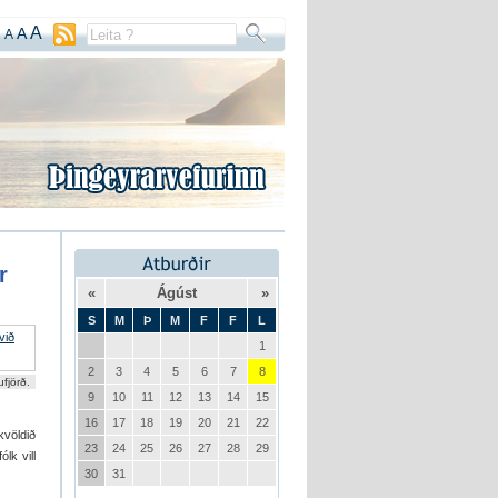
A
A
A
r
«
Ágúst
»
S
M
Þ
M
F
F
L
1
2
3
4
5
6
7
8
fjörð.
9
10
11
12
13
14
15
16
17
18
19
20
21
22
kvöldið
23
24
25
26
27
28
29
lk vill
30
31