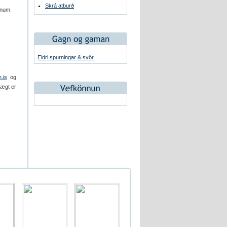
Skrá atburð
pnum:
Eldri spurningar & svör
.is
og
Hægt er