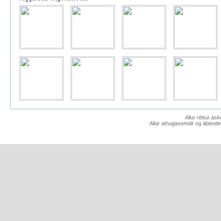
Allur réttur ás
Allar athugasemdir og ábendin