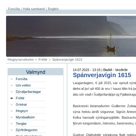
Forsíða
Hafa samband
English
Þingeyrarvefurinn
>
Fréttir
>
Spánverjavígin 1615
14.07.2015 - 13:15 | Blaðið - Vestfirðir
Spánverjavígin 1615
Forsíða
Laugardaginn, 4. júlí 2015, var opnuð sýn
Um vefinn
tilefni af því að 400 ár eru í haust liðin f
Dýrafjarðardagar
áttu sér stað í Ísafjarðardjúpi og Fjallaskaga
Fréttir
Greinar
Baskneski listamaðurinn Guillermo Zubia
Þingeyri
sýna helstu atriði sögunnar. Sigrún Antonsd
Myndaalbúm
Kolka hannaði sýningarspjöldin. Baskavin
fjórum tungumálum, íslensku, basknesku, sp
Tenglar
Dýrfirðingurinn
Gudrun Olafsdottir söngkona flutti nokk