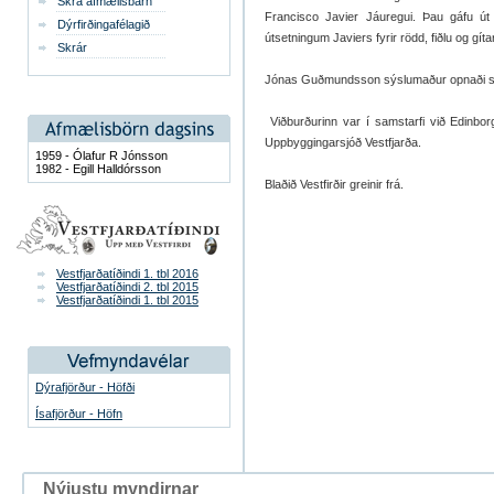
Skrá afmælisbarn
Francisco Javier Jáuregui. Þau gáfu ú
Dýrfirðingafélagið
útsetningum Javiers fyrir rödd, fiðlu og gít
Skrár
Jónas Guðmundsson sýslumaður opnaði s
Viðburðurinn var í samstarfi við Edinbor
Uppbyggingarsjóð Vestfjarða.
1959 - Ólafur R Jónsson
1982 - Egill Halldórsson
Blaðið Vestfirðir greinir frá.
Vestfjarðatíðindi 1. tbl 2016
Vestfjarðatíðindi 2. tbl 2015
Vestfjarðatíðindi 1. tbl 2015
Dýrafjörður - Höfði
Ísafjörður - Höfn
Nýjustu myndirnar