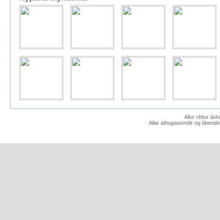
Allur réttur ás
Allar athugasemdir og ábendin