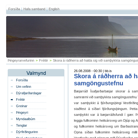
Forsíða
Hafa samband
English
Þingeyrarvefurinn
>
Fréttir
>
Skora á ráðherra að halda sig við samþykkta samgöngus
26.08.2008 - 00:30 | bb.is
Skora á ráðherra að h
Forsíða
samgöngustefnu
Um vefinn
Bæjarráð Ísafjarðarbæjar skorar á sa
Dýrafjarðardagar
samræmi við samþykkta samgöngustefnu Ves
Fréttir
var samþykkt á fjórðungsþingi Vestfirðin
Greinar
staðfest á síðari fjórðungsþingum. Þe
Þingeyri
samþykkt var á bæjarráðsfundi í gær. Þa
Myndaalbúm
leggja fullkominn heilsársveg um Djúp og Ar
Tenglar
og fullkominn heilsársveg um Barðastrand
Dýrfirðingurinn
Opna síðan fullkominn heilsársveg mil