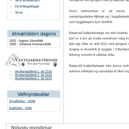
Vestfjarða með göngum milli Dýrafjarðar o
Skrá afmælisbarn
Dýrfirðingafélagið
Þessi stefnumótun er að mestu ley
Skrár
samgönguáætlun Alþingis og í byggðaáætlun
sem byggðakjarni fyrir Vestfirði.
Bæjarráð Ísafjarðarbæjar sér ekki ástæðu t
þörf er á því að hraða verkefnum mjög f
1931 - Ingunn Jónsdóttir
ljúki eigi síðar en árið 2011 með göngum mi
1955 - Jóhanna Gunnarsdóttir
tenging úr Arnarfirði til byggða í V-Bar
fjölmörg verkefni til viðbótar bíða.
Bæjarráð Ísafjarðarbæjar telur þessa stef
aukinna viðskipta og samskipta af öllum to
Vestfjarðatíðindi 1. tbl 2016
Vestfjarðatíðindi 2. tbl 2015
Vestfjarðatíðindi 1. tbl 2015
Dýrafjörður - Höfði
Ísafjörður - Höfn
Nýjustu myndirnar