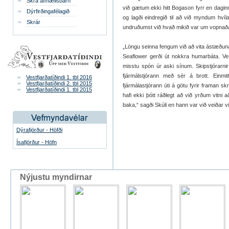
Skrá afmælisbarn
við gætum ekki hitt Bogason fyrr en dagin
Dýrfirðingafélagið
og lagði eindregið til að við myndum hv
Skrár
undruðumst við hvað mikið var um vopnað
„Löngu seinna fengum við að vita ástæðuna 
Seaflower gerði út nokkra humarbáta. Ve
misstu spón úr aski sínum. Skipstjórarnir
fjármálstjórann með sér á brott. Einm
Vestfjarðatíðindi 1. tbl 2016
Vestfjarðatíðindi 2. tbl 2015
fjármálastjórann úti á götu fyrir framan s
Vestfjarðatíðindi 1. tbl 2015
hafi ekki þótt ráðlegt að við yrðum vitni a
baka,“ sagði Skúli en hann var við veiðar vi
Dýrafjörður - Höfði
Ísafjörður - Höfn
Nýjustu myndirnar