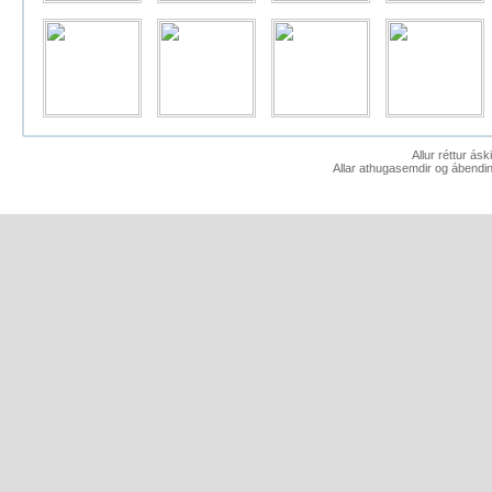
Allur réttur ás
Allar athugasemdir og ábendin