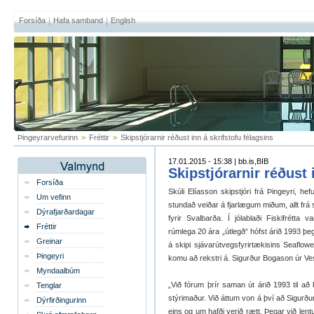
Forsíða
Hafa samband
English
Þingeyrarvefurinn
>
Fréttir
>
Skipstjórarnir réðust inn á skrifstofu félagsins
17.01.2015 - 15:38 | bb.is,BIB
Skipstjórarnir réðust 
Forsíða
Skúli Elíasson skipstjóri frá Þingeyri, he
Um vefinn
stundað veiðar á fjarlægum miðum, allt frá
Dýrafjarðardagar
fyrir Svalbarða. Í jólablaði Fiskifrétta
Fréttir
rúmlega 20 ára „útlegð“ hófst árið 1993 þeg
Greinar
á skipi sjávarútvegsfyrirtækisins Seaflow
Þingeyri
komu að rekstri á. Sigurður Bogason úr V
Myndaalbúm
„Við fórum þrír saman út árið 1993 til að
Tenglar
stýrimaður. Við áttum von á því að Sigurður
Dýrfirðingurinn
eins og um hafði verið rætt. Þegar við le