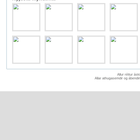
Allur réttur ás
Allar athugasemdir og ábendin