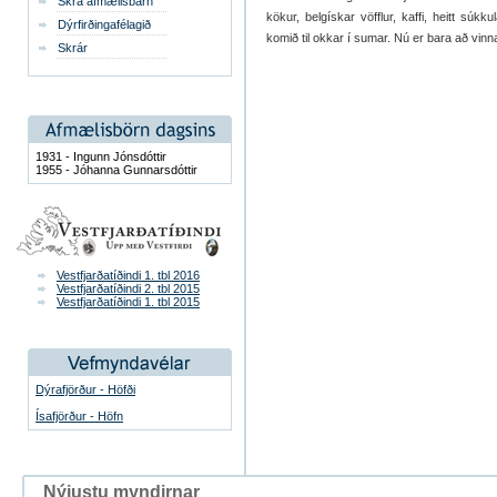
Skrá afmælisbarn
kökur, belgískar vöfflur, kaffi, heitt sú
Dýrfirðingafélagið
komið til okkar í sumar. Nú er bara að vin
Skrár
1931 - Ingunn Jónsdóttir
1955 - Jóhanna Gunnarsdóttir
Vestfjarðatíðindi 1. tbl 2016
Vestfjarðatíðindi 2. tbl 2015
Vestfjarðatíðindi 1. tbl 2015
Dýrafjörður - Höfði
Ísafjörður - Höfn
Nýjustu myndirnar