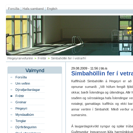
Forsíða
Hafa samband
English
Þingeyrarvefurinn
>
Fréttir
>
Simbahöllin fer í vetrarfrí
29.08.2009 - 11:56 | bb.is
Simbahöllin fer í vetra
Forsíða
Kaffihúsið Simbahöllin á Þingeyri er að f
Um vefinn
opnunar sumarið. „Við höfum fengið fjöld
Dýrafjarðardagar
okkar, bæði Íslendinga og útlendinga. Alli
Fréttir
staðinn og sérstaklega hafa Íslendingar v
Greinar
notalegt, gamaldags kaffihús og ekki bar
Þingeyri
annar vertinn í Simbahöll. Mikið verður
Myndaalbúm
sumarsins.
Tenglar
Á laugardagskvöld syngur og spilar trúba
Dýrfirðingurinn
Guðmundur Ingvarsson ljúfa harmónikkutónl