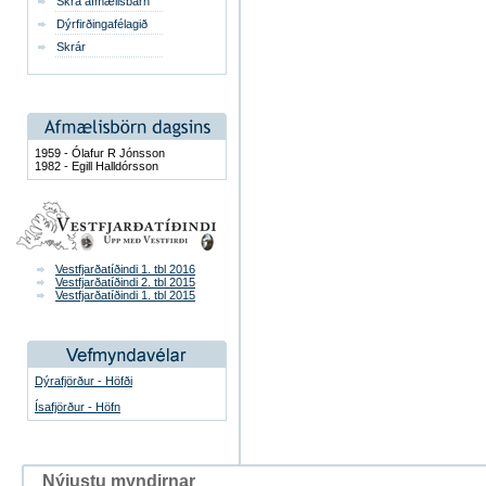
Skrá afmælisbarn
Dýrfirðingafélagið
Skrár
1959 - Ólafur R Jónsson
1982 - Egill Halldórsson
Vestfjarðatíðindi 1. tbl 2016
Vestfjarðatíðindi 2. tbl 2015
Vestfjarðatíðindi 1. tbl 2015
Dýrafjörður - Höfði
Ísafjörður - Höfn
Nýjustu myndirnar