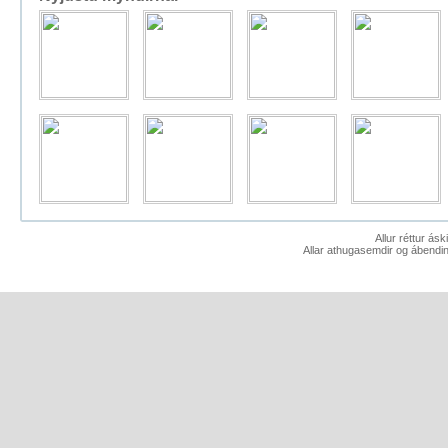
Allur réttur ás
Allar athugasemdir og ábendin