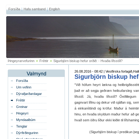
Forsíða
Hafa samband
English
Þingeyrarvefurinn
>
Fréttir
>
Sigurbjörn biskup hefur orðið: - Hvaða lífsstíll?
26.08.2016 - 08:42 | Vestfirska forlagið,Ha
Sigurbjörn biskup hefu
Forsíða
“Við höfum heyrt lækna og heilbrigðisstétt
Um vefinn
það er að segja geðræn heilsufarsleg van
Dýrafjarðardagar
lífsstíl. Já, hvaða lífsstíl? Óeðlilegum 
Fréttir
gagnvart lífinu og dekur við sjálfan sig, sem 
Greinar
á einkaréttindi og kröfur. Maður á heimt
Þingeyri
hinu, en hvaða skyldum maður hefur að ge
Myndaalbúm
hvað sem öðru líður ekki leiðin til lífshamin
Tenglar
(Sigurbjörn biskup í predikun þegar
Dýrfirðingurinn