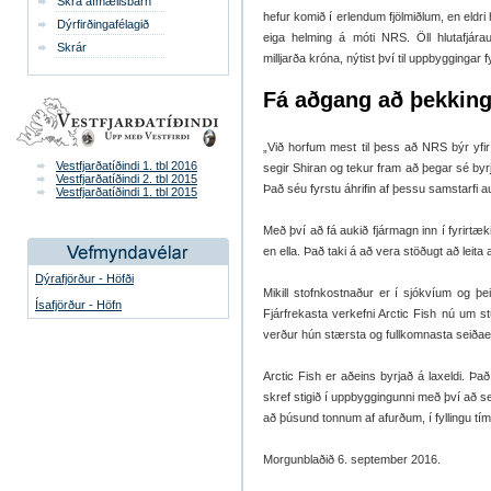
Skrá afmælisbarn
hefur komið í erlendum fjölmiðlum, en eldri
Dýrfirðingafélagið
eiga helming á móti NRS. Öll hlutafjárau
Skrár
milljarða króna, nýtist því til uppbyggingar f
Fá aðgang að þekkin
„Við horfum mest til þess að NRS býr yfir
Vestfjarðatíðindi 1. tbl 2016
segir Shiran og tekur fram að þegar sé byr
Vestfjarðatíðindi 2. tbl 2015
Það séu fyrstu áhrifin af þessu samstarfi a
Vestfjarðatíðindi 1. tbl 2015
Með því að fá aukið fjármagn inn í fyrirtæ
en ella. Það taki á að vera stöðugt að leita 
Dýrafjörður - Höfði
Mikill stofnkostnaður er í sjókvíum og þe
Ísafjörður - Höfn
Fjárfrekasta verkefni Arctic Fish nú um st
verður hún stærsta og fullkomnasta seiðaeld
Arctic Fish er aðeins byrjað á laxeldi. Þ
skref stigið í uppbyggingunni með því að set
að þúsund tonnum af afurðum, í fyllingu tí
Morgunblaðið 6. september 2016.