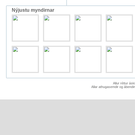
Nýjustu myndirnar
Allur réttur ás
Allar athugasemdir og ábendin