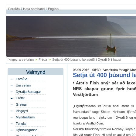
Forsíða
Hafa samband
English
Þingeyrarvefurinn
>
Fréttir
>
Setja út 400 þúsund laxaseiði í Dýrafirði í haust
06.09.2016 - 08:30 | Vestfirska forlagið,Mo
Setja út 400 þúsund la
Forsíða
• Arctic Fish snýr sér að laxel
Um vefinn
NRS skapar grunn fyrir hra
Dýrafjarðardagar
Vestfjörðum
Fréttir
Greinar
„Eiginfjárstaðan er orðin ansi sterk ti
Þingeyri
framundan,“ segir Shiran Þórisson, fjármál
Myndaalbúm
regnbogasilung í sjókvíum í Dýrafirði og
laxeldi á Vestfjörðum.
Tenglar
Norska fiskeldisfyrirtækið Norway Royal 
Dýrfirðingurinn
liðs við Arctic Fish. Hlutafé er aukið um 29 