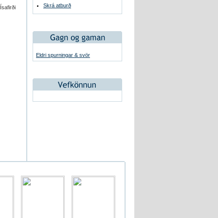
Skrá atburð
safirði
Eldri spurningar & svör