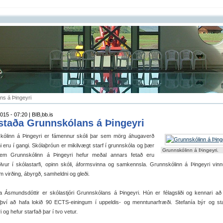
ns á Þingeyri
015 - 07:20 | BIB,bb.is
staða Grunnskólans á Þingeyri
kólinn á Þingeyri er fámennur skóli þar sem mörg áhugaverð
i eru í gangi. Skólaþróun er mikilvægt starf í grunnskóla og þær
Grunnskólinn á Þingeyri.
 sem Grunnskólinn á Þingeyri hefur meðal annars fetað eru
ölvur í skólastarfi, opinn skóli, áformsvinna og samkennsla. Grunnskólinn á Þingeyri vinnu
m virðing, ábyrgð, samheldni og gleði.
ía Ásmundsdóttir er skólastjóri Grunnskólans á Þingeyri. Hún
er félagsliði og kennari a
því að hafa lokið 90 ECTS-einingum í uppeldis- og menntunarfræði. Stefanía býr og st
i og hefur starfað þar í tvo vetur.