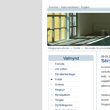
Forsíða
Hafa samband
English
Þingeyrarvefurinn
>
Fréttir
>
Sérstaða Grunnskóla
09.03.2
Sér
Forsíða
Grunns
Um vefinn
verkefn
Dýrafjarðardagar
leiðir
Fréttir
spjaldt
Greinar
gildunu
Þingeyri
Myndaalbúm
Stefan
ásamt 
Tenglar
Þingeyr
Dýrfirðingurinn