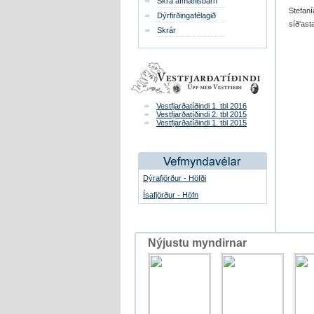
Skrá afmælisbarn
Stefaní
Dýrfirðingafélagið
síð'ast
Skrár
Vestfjarðatíðindi 1. tbl 2016
Vestfjarðatíðindi 2. tbl 2015
Vestfjarðatíðindi 1. tbl 2015
Dýrafjörður - Höfði
Ísafjörður - Höfn
Nýjustu myndirnar