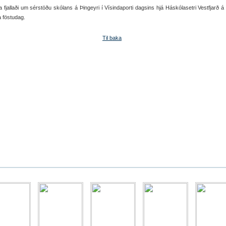
a fjallaði um sérstöðu skólans á Þingeyri í Vísindaporti dagsins hjá Háskólasetri Vestfjarð á Í
a föstudag.
Til baka