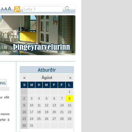
A
A
A
«
Ágúst
»
S
M
Þ
M
F
F
L
1
r eftir
2
3
4
5
6
7
8
9
10
11
12
13
14
15
16
17
18
19
20
21
22
ð mennt
23
24
25
26
27
28
29
arfar á
30
31