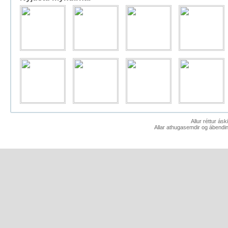
Allur réttur ás
Allar athugasemdir og ábendin