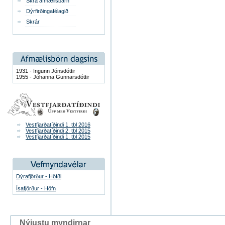
Skrá afmælisbarn
Dýrfirðingafélagið
Skrár
1931 - Ingunn Jónsdóttir
1955 - Jóhanna Gunnarsdóttir
Vestfjarðatíðindi 1. tbl 2016
Vestfjarðatíðindi 2. tbl 2015
Vestfjarðatíðindi 1. tbl 2015
Dýrafjörður - Höfði
Ísafjörður - Höfn
Nýjustu myndirnar