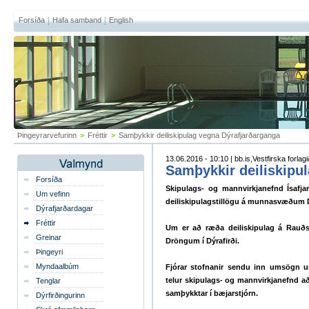
Forsíða
Hafa samband
English
Þingeyrarvefurinn
>
Fréttir
>
Samþykkir deiliskipulag vegna Dýrafjarðarganga
13.06.2016 - 10:10 | bb.is,Vestfirska forlagi
Samþykkir deiliskipu
Forsíða
Skipulags- og mannvirkjanefnd Ísafja
Um vefinn
deiliskipulagstillögu á munnasvæðum 
Dýrafjarðardagar
Fréttir
Um er að ræða deiliskipulag á Rauðs
Greinar
Dröngum í Dýrafirði.
Þingeyri
Myndaalbúm
Fjórar stofnanir sendu inn umsögn u
telur skipulags- og mannvirkjanefnd að 
Tenglar
samþykktar í bæjarstjórn.
Dýrfirðingurinn