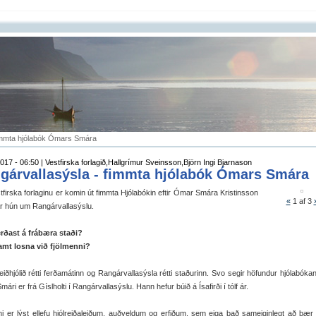
fimmta hjólabók Ómars Smára
017 - 06:50 | Vestfirska forlagið,Hallgrímur Sveinsson,Björn Ingi Bjarnason
gárvallasýsla - fimmta hjólabók Ómars Smára
tfirska forlaginu er komin út fimmta Hjólabókin eftir Ómar Smára Kristinsson
«
1
af 3
lar hún um Rangárvallasýslu.
erðast á frábæra staði?
samt losna við fjölmenni?
eiðhjólið rétti ferðamátinn og Rangárvallasýsla rétti staðurinn. Svo segir höfundur hjólabóka
ári er frá Gíslholti í Rangárvallasýslu. Hann hefur búið á Ísafirði í tólf ár.
ni er lýst ellefu hjólreiðaleiðum, auðveldum og erfiðum, sem eiga það sameiginlegt að þær l