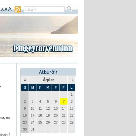
A
A
A
«
Ágúst
»
»
S
M
Þ
M
F
F
L
1
2
3
4
5
6
7
8
9
10
11
12
13
14
15
16
17
18
19
20
21
22
nna, en
23
24
25
26
27
28
29
30
31
iggja í