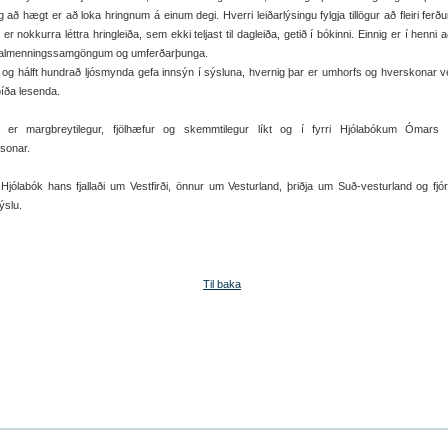
g að hægt er að loka hringnum á einum degi. Hverri leiðarlýsingu fylgja tillögur að fleiri ferð
 er nokkurra léttra hringleiða, sem ekki teljast til dagleiða, getið í bókinni. Einnig er í henni 
f almenningssamgöngum og umferðarþunga.
 og hálft hundrað ljósmynda gefa innsýn í sýsluna, hvernig þar er umhorfs og hverskonar v
bíða lesenda.
n er margbreytilegur, fjölhæfur og skemmtilegur líkt og í fyrri Hjólabókum Ómars
ssonar.
Hjólabók hans fjallaði um Vestfirði, önnur um Vesturland, þriðja um Suð-vesturland og fj
ýslu.
Til baka