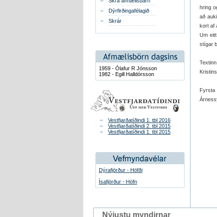
Skrá afmælisbarn
hring o
Dýrfirðingafélagið
að auki
Skrár
kort a
Um eitt
stígar 
Textin
1959 - Ólafur R Jónsson
Kristin
1982 - Egill Halldórsson
Fyrsta 
Árness
Vestfjarðatíðindi 1. tbl 2016
Vestfjarðatíðindi 2. tbl 2015
Vestfjarðatíðindi 1. tbl 2015
Dýrafjörður - Höfði
Ísafjörður - Höfn
Nýjustu myndirnar