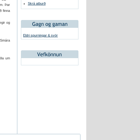
Skrá atburð
um. Þar
að finna
egir og
Eldri spurningar & svör
 Smára
órða um