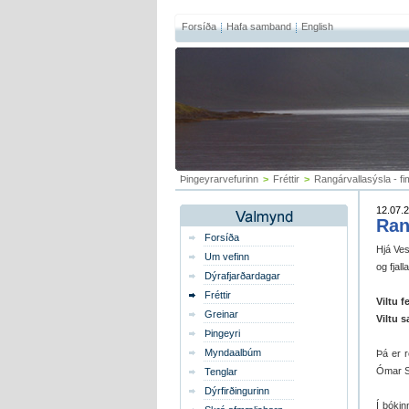
Forsíða
Hafa samband
English
Þingeyrarvefurinn
>
Fréttir
>
Rangárvallasýsla - 
12.07.2
Ran
Forsíða
Hjá Ves
Um vefinn
og fjal
Dýrafjarðardagar
Fréttir
Viltu f
Greinar
Viltu 
Þingeyri
Myndaalbúm
Þá er r
Ómar Sm
Tenglar
Dýrfirðingurinn
Í bókin