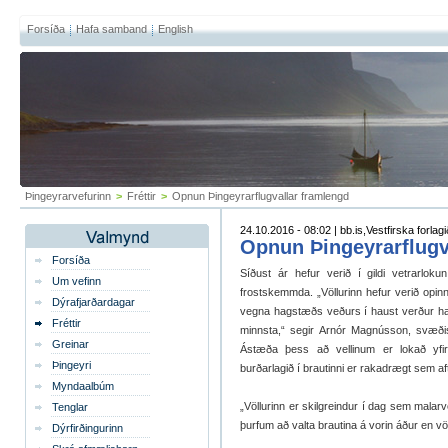
Forsíða
Hafa samband
English
Þingeyrarvefurinn
>
Fréttir
>
Opnun Þingeyrarflugvallar framlengd
24.10.2016 - 08:02 | bb.is,Vestfirska forlagi
Opnun Þingeyrarflugv
Forsíða
Síðust ár hefur verið í gildi vetrarloku
Um vefinn
frostskemmda. „Völlurinn hefur verið opinn 
Dýrafjarðardagar
vegna hagstæðs veðurs í haust verður han
Fréttir
minnsta,“ segir Arnór Magnússon, svæðiss
Greinar
Ástæða þess að vellinum er lokað yfir
Þingeyri
burðarlagið í brautinni er rakadrægt sem aft
Myndaalbúm
„Völlurinn er skilgreindur í dag sem malarv
Tenglar
þurfum að valta brautina á vorin áður en vö
Dýrfirðingurinn