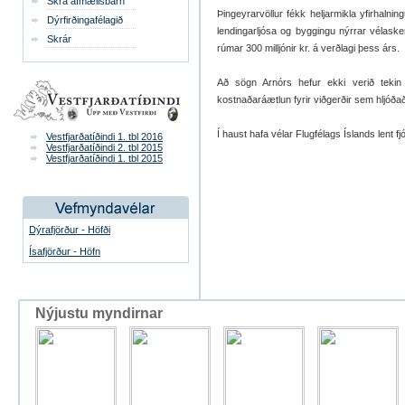
Skrá afmælisbarn
Þingeyrarvöllur fékk heljarmikla yfirhalni
Dýrfirðingafélagið
lendingarljósa og byggingu nýrrar vélask
Skrár
rúmar 300 milljónir kr. á verðlagi þess árs.
Að sögn Arnórs hefur ekki verið teki
kostnaðaráætlun fyrir viðgerðir sem hljóðaði
Í haust hafa vélar Flugfélags Íslands lent 
Vestfjarðatíðindi 1. tbl 2016
Vestfjarðatíðindi 2. tbl 2015
Vestfjarðatíðindi 1. tbl 2015
Dýrafjörður - Höfði
Ísafjörður - Höfn
Nýjustu myndirnar