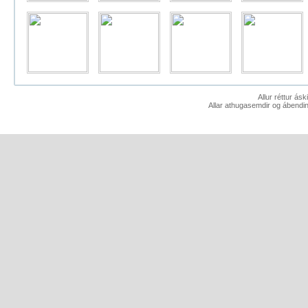
Allur réttur ás
Allar athugasemdir og ábendin