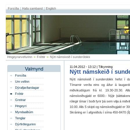
Forsíða
Hafa samband
English
Þingeyrarvefurinn
>
Fréttir
>
Nýtt námskeið í sunderóbikk
11.04.2012 - 13:12 | Tilkynning
Nýtt námskeið í sund
Forsíða
Nýtt námskeið í sunderobikk hefst í dag
Um vefinn
Tímarnir verða eins og áður á laugard
Dýrafjarðardagar
miðvikudögum frá kl. 19.30-20.30. Al
Fréttir
námskeiðsgjald er 6000.- Nýjir þátttaken
Greinar
rólegir tímar í boði fyrir þá sem vilja á mi
Þingeyri
10.00. Alls 5 skipti og námskeiðsgjald er 30
Myndaalbúm
Skráning er í afgreiðslu í síma 450-8470 (
Tenglar
Dýrfirðingurinn