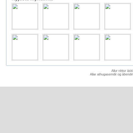
Allur réttur ás
Allar athugasemdir og ábendin