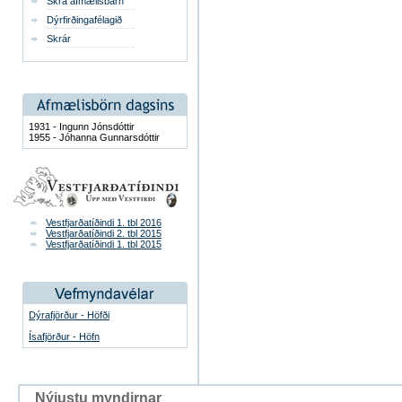
Skrá afmælisbarn
Dýrfirðingafélagið
Skrár
1931 - Ingunn Jónsdóttir
1955 - Jóhanna Gunnarsdóttir
Vestfjarðatíðindi 1. tbl 2016
Vestfjarðatíðindi 2. tbl 2015
Vestfjarðatíðindi 1. tbl 2015
Dýrafjörður - Höfði
Ísafjörður - Höfn
Nýjustu myndirnar