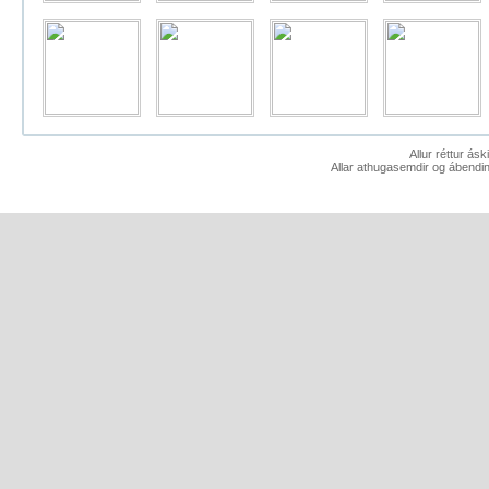
Allur réttur ás
Allar athugasemdir og ábendin