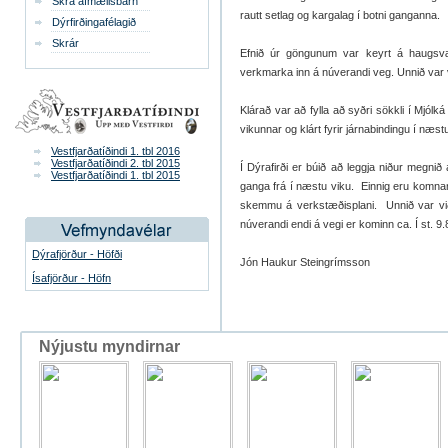
Skrá afmælisbarn
rautt setlag og kargalag í botni ganganna.
Dýrfirðingafélagið
Skrár
Efnið úr göngunum var keyrt á haugsvæði
verkmarka inn á núverandi veg. Unnið var v
Klárað var að fylla að syðri sökkli í Mjólká 
vikunnar og klárt fyrir járnabindingu í næs
Vestfjarðatíðindi 1. tbl 2016
Vestfjarðatíðindi 2. tbl 2015
Í Dýrafirði er búið að leggja niður megni
Vestfjarðatíðindi 1. tbl 2015
ganga frá í næstu viku. Einnig eru komnar 
skemmu á verkstæðisplani. Unnið var vi
núverandi endi á vegi er kominn ca. Í st. 9.
Dýrafjörður - Höfði
Jón Haukur Steingrímsson
Ísafjörður - Höfn
Nýjustu myndirnar