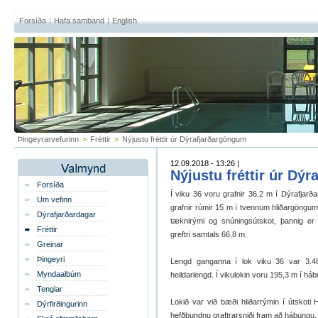
Forsíða
Hafa samband
English
Þingeyrarvefurinn
>
Fréttir
>
Nýjustu fréttir úr Dýrafjarðargöngum
12.09.2018 - 13:26 |
Nýjustu fréttir úr Dý
Forsíða
Í viku 36 voru grafnir 36,2 m í Dýrafjar
Um vefinn
grafnir rúmir 15 m í tvennum hliðargöngum,
Dýrafjarðardagar
tæknirými og snúningsútskot, þannig er 
Fréttir
greftri samtals 66,8 m.
Greinar
Þingeyri
Lengd ganganna í lok viku 36 var 3.
Myndaalbúm
heildarlengd. Í vikulokin voru 195,3 m í há
Tenglar
Lokið var við bæði hliðarrýmin í útskoti H
Dýrfirðingurinn
hefðbundnu graftrarsniði fram að hábungu. Be