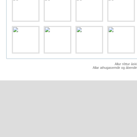
Allur réttur ás
Allar athugasemdir og ábendin