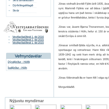
Skrá afmælisbarn
Jón­as stofnaði árs­ritið Fjölni árið 1835, á
Dýrfirðingafélagið
syni. Mark­mið Fjöln­is var að blása í þjóð
Skrár
upp­lýsa hana um það besta í skáld­skap og v
er grísk­ur fimmliðahátt­ur, birt­ist í fyrsta á
Jón­as var, ásamt Bjarna Thor­ar­en­sen, boðb
lenskra stúd­enta í Höfn, hef­ur sl. 150 ár ver
skáld Evr­ópu á sinni tíð.
Vestfjarðatíðindi 1. tbl 2016
Vestfjarðatíðindi 2. tbl 2015
Vestfjarðatíðindi 1. tbl 2015
Jónas­ar smíðaði fjölda nýyrða, m.a. aðdrátt­ar
spor­baug­ur og vetr­ar­braut. Hann fékk rík
1839-1842 og setti fram merk drög að ken
landið, lenti í hrakn­ing­um síðsum­ars 183
Dýrafjörður - Höfði
fast­ur í Reykja­vík næsta vet­ur, en hélt ti
Ísafjörður - Höfn
ævi­ár­in.
Jón­as fót­brotnaði illa er hann féll í stiga o
Morgunblaðið.
Nýjustu myndirnar