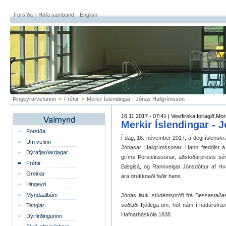
Forsíða
Hafa samband
English
Þingeyrarvefurinn
>
Fréttir
>
Merkir Íslendingar - Jónas Hallgrímsson
16.11.2017 - 07:41 | Vestfirska forlagið,M
Merkir Íslendingar - 
Forsíða
Í dag, 16. nóvember 2017, á degi ís­lenskr
Um vefinn
Jónas­ar Hall­gríms­son­ar. Hann fædd­ist 
Dýrafjarðardagar
gríms Þor­steins­son­ar, aðstoðarprests sé
Fréttir
Bæg­isá, og Rann­veig­ar Jóns­dótt­ur af Hva
Greinar
ára drukknaði faðir hans.
Þingeyri
Myndaalbúm
Jón­as lauk stúd­ents­prófi frá Bessastaða
söðlaði fljót­lega um, hóf nám í nátt­úru­fræ
Tenglar
Hafn­ar­há­skóla 1838.
Dýrfirðingurinn