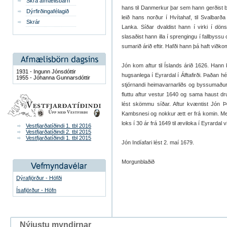
Skrá afmælisbarn
hans til Dan­merk­ur þar sem hann gerðist by
Dýrfirðingafélagið
leið hans norður í Hvíta­haf, til Sval­b­arð
Skrár
Lanka. Síðar dvald­ist hann í virki í döns
slasaðist hann illa í spreng­ingu í fall­byssu
sum­arið árið eft­ir. Hafði hann þá haft viðko
Jón kom aft­ur til Íslands árið 1626. Hann 
1931 - Ingunn Jónsdóttir
hugs­an­lega í Eyr­ar­dal í Álftaf­irði. Þaða
1955 - Jóhanna Gunnarsdóttir
stjórn­andi heima­varn­ar­liðs og bys­sumað
fluttu aft­ur vest­ur 1640 og sama haust druk
lést skömmu síðar. Aft­ur kvænt­ist Jón Þ
Kambs­nesi og nokk­ur ætt er frá kom­in. Með
loks í 30 ár frá 1649 til æviloka í Eyr­ar­dal vi
Vestfjarðatíðindi 1. tbl 2016
Vestfjarðatíðindi 2. tbl 2015
Vestfjarðatíðindi 1. tbl 2015
Jón Indíafari lést 2. maí 1679.
Morgunblaðið
Dýrafjörður - Höfði
Ísafjörður - Höfn
Nýjustu myndirnar