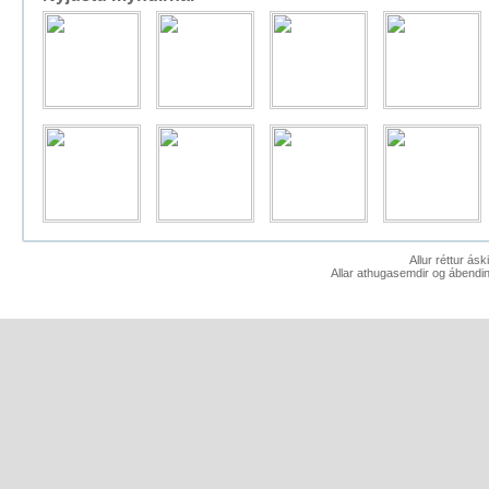
Allur réttur ás
Allar athugasemdir og ábendin