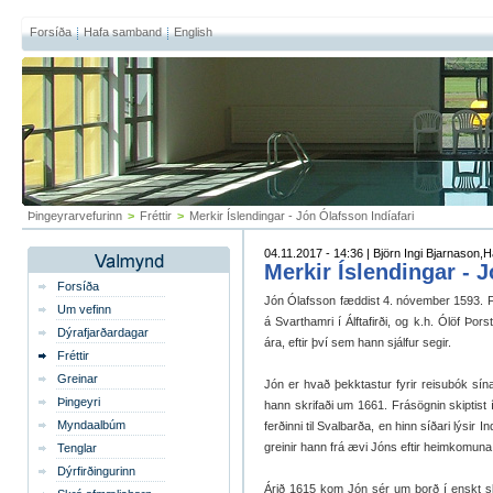
Forsíða
Hafa samband
English
Þingeyrarvefurinn
>
Fréttir
>
Merkir Íslendingar - Jón Ólafsson Indíafari
04.11.2017 - 14:36 | Björn Ingi Bjarnason,
Merkir Íslendingar - J
Forsíða
Jón Ólafs­son fædd­ist 4. nóv­em­ber 1593. F
Um vefinn
á Svart­hamri í Álftaf­irði, og k.h. Ólöf Þor
Dýrafjarðardagar
ára, eft­ir því sem hann sjálf­ur seg­ir.
Fréttir
Greinar
Jón er hvað þekkt­ast­ur fyr­ir reisu­bók s
Þingeyri
hann skrifaði um 1661. Frá­sögn­in skipt­ist 
Myndaalbúm
ferðinni til Sval­b­arða, en hinn síðari lýs­ir
grein­ir hann frá ævi Jóns eft­ir heim­kom­una 
Tenglar
Dýrfirðingurinn
Árið 1615 kom Jón sér um borð í enskt skip