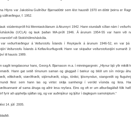
na Hlyns var Jakobína Guðríður Bjarnadóttir sem lést haustið 1970 en dóttir þeirra er Rag
rg sálfræðingur, f. 1952.
lauk stúdentsprófi frá Menntaskólanum á Akureyri 1942. Hann stundaði síðan nám í veðurfr
rníuháskóla (UCLA) og lauk þaðan MA-prófi 1946. Á árunum 1954-55 var hann við 
knarstörf við Stokkhólmsháskóla.
 var veðurfræðingur á Veðurstofu Íslands í Reykjavík á árunum 1946-52, en var þá 
stjóri Veðurstofu Íslands á Keflavíkurflugvelli. Hann var skipaður veðurstofustjóri sumarið 
því til hausts 1989.
 sagði tengdasonur hans, Georg A. Bjarnason m.a. í minningargrein: „Hlynur bjó yfir mikilli 
inmæði. Hann gat setið tímunum saman og gluggað í bækur og blöð um sín mörgu áhu
æði, eðlisfræði, stærðfræði, stjörnufræði, sögu, tónlist, ljósmyndun, stangveiði og fluguhný
undi flest sem hann las og virtist skilja samhengi í veröld vísinda og lista. Ha
æðisannanir af sama áhuga og aðrir lesa reyfara. Eins og oft er um afburðagáfað fólk haf
rf fyrir að upphefja sjálfan sig, og var auðmjúkur og ljúfur í daglegum samskiptum.“
lést 14. júlí 2005.
blaðið.