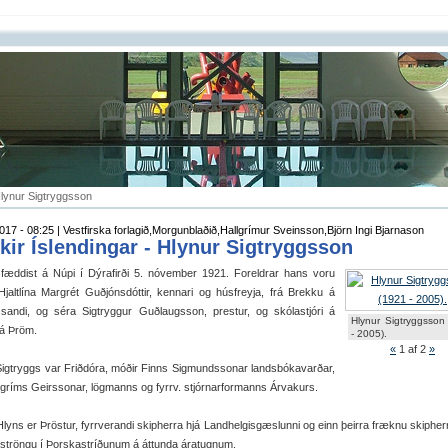
Hlynur Sigtryggsson
017 - 08:25 | Vestfirska forlagið,Morgunblaðið,Hallgrímur Sveinsson,Björn Ingi Bjarnason
kir Íslendingar - Hlynur Sigtryggsson
 fæddist á Núpi í Dýrafirði 5. nóvember 1921. Foreldrar hans voru
Hjaltlína Margrét Guðjónsdóttir, kennari og húsfreyja, frá Brekku á
dssandi, og séra Sigtryggur Guðlaugsson, prestur, og skólastjóri á
Hlynur Sigtryggsson
rá Þröm.
- 2005).
«
1
af 2
»
Sigtryggs var Friðdóra, móðir Finns Sigmundssonar landsbókavarðar,
lgríms Geirssonar, lögmanns og fyrrv. stjórnarformanns Árvakurs.
Hlyns er Þröstur, fyrrverandi skipherra hjá Landhelgisgæslunni og einn þeirra fræknu skiphe
 ströngu í Þorskastríðunum á áttunda áratugnum.