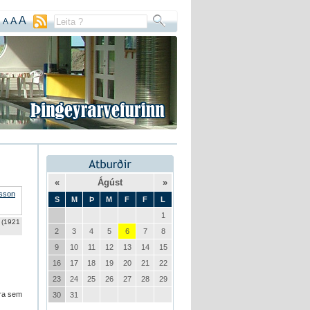
A
A
A
«
Ágúst
»
S
M
Þ
M
F
F
L
1
 (1921
2
3
4
5
6
7
8
9
10
11
12
13
14
15
16
17
18
19
20
21
22
23
24
25
26
27
28
29
rra sem
30
31