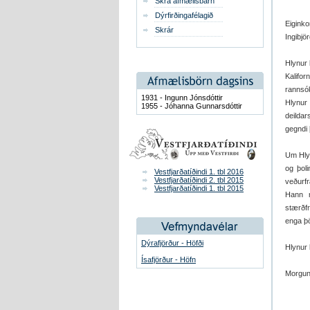
Skrá afmælisbarn
Dýrfirðingafélagið
Eiginko
Skrár
Ingibjö
Hlynur 
Kalifo
rannsó
1931 - Ingunn Jónsdóttir
Hlynur
1955 - Jóhanna Gunnarsdóttir
deildar
gegndi 
Um Hlyn
og þol
Vestfjarðatíðindi 1. tbl 2016
Vestfjarðatíðindi 2. tbl 2015
veðurfr
Vestfjarðatíðindi 1. tbl 2015
Hann m
stærðfr
enga þö
Dýrafjörður - Höfði
Hlynur 
Ísafjörður - Höfn
Morgun