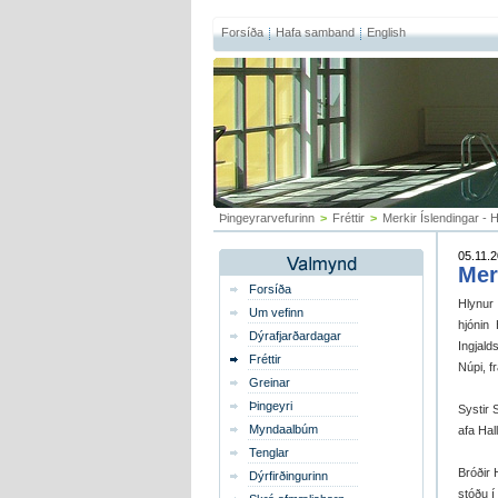
Forsíða
Hafa samband
English
Þingeyrarvefurinn
>
Fréttir
>
Merkir Íslendingar - 
05.11.2
Mer
Forsíða
Hlynur
Um vefinn
hjónin 
Dýrafjarðardagar
Ingjal
Fréttir
Núpi, f
Greinar
Þingeyri
Systir 
Myndaalbúm
afa Hal
Tenglar
Bróðir 
Dýrfirðingurinn
stóðu í