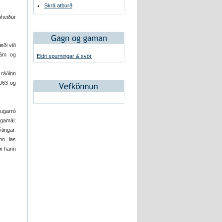
Skrá atburð
nheiður
æði við
nám og
Eldri spurningar & svör
ráðinn
1963 og
hugarró
gamál;
tingar.
nn las
ði hann