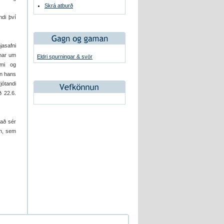
Skrá atburð
ndi því
jasafni
tnar um
Eldri spurningar & svör
emi og
inn hans
jótandi
ð 22.6.
 að sér
fn, sem