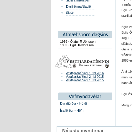
Skrá afmælisbarn
framfar
Dýrfirðingafélagið
Egill 
Skrár
starfi 
Egils v
Egils Ó
sögu s
1959 - Ólafur R Jónsson
sjálfsb
1982 - Egill Halldórsson
Gísla 
fróðle
1983 er
Árið 19
Vestfjarðatíðindi 1. tbl 2016
Vestfjarðatíðindi 2. tbl 2015
muni úr
Vestfjarðatíðindi 1. tbl 2015
hann án
Egill l
Dýrafjörður - Höfði
Morgun
Ísafjörður - Höfn
Nýjustu myndirnar