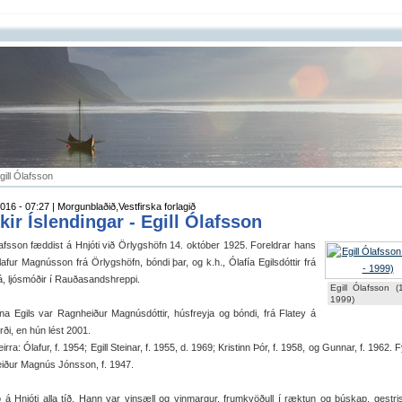
gill Ólafsson
016 - 07:27 | Morgunblaðið,Vestfirska forlagið
kir Íslendingar - Egill Ólafsson
lafsson fæddist á Hnjóti við Örlygshöfn 14. október 1925. Foreldrar hans
afur Magnússon frá Örlygshöfn, bóndi þar, og k.h., Ólafía Egilsdóttir frá
, ljósmóðir í Rauðasandshreppi.
Egill Ólafsson (
1999)
na Egils var Ragnheiður Magnúsdóttir, húsfreyja og bóndi, frá Flatey á
irði, en hún lést 2001.
irra: Ólafur, f. 1954; Egill Steinar, f. 1955, d. 1969; Kristinn Þór, f. 1958, og Gunnar, f. 1962. Fy
iður Magnús Jónsson, f. 1947.
jó á Hnjóti alla tíð. Hann var vinsæll og vinmargur, frumkvöðull í ræktun og búskap, gestri