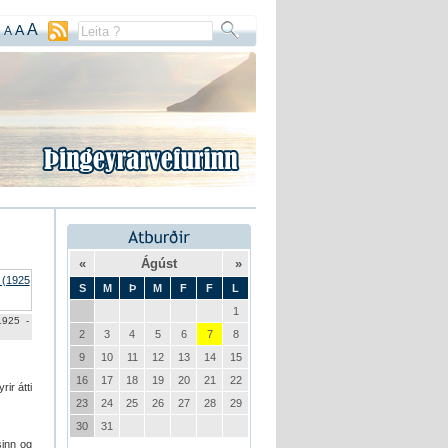
A
A
A
«
Ágúst
»
S
M
Þ
M
F
F
L
1
1925 -
2
3
4
5
6
7
8
9
10
11
12
13
14
15
16
17
18
19
20
21
22
rir átti
23
24
25
26
27
28
29
30
31
sinn og