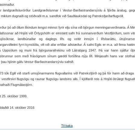
asinnaður.
var landgræðsluvörður Landgræðslunnar í Vestur-Barðastrandarsýslu á fjórða áratug, geg
af miklum dugnaði og stöðvaði m.a. sandfok við Sauðlauksdal og Patreksfjarðarflugvöll.
erður þó að öllum líkindum lengst minnst fyrir elju sína við björgun menningarverðmæta. Á Min
lafssonar að Hnjóti við Örlygshöfn er einstætt safn frá sunnanverðum Vestfjörðum, sem vi
jósóknar, landbúnaðar og daglegs lífs og veitir innsýn í lífsbaráttu, útsjónars
jargarviðleitni fyrri kynslóða, oft við afar erfiðar aðstæður. Á safni Egils er m.a. að finna hatt
á Uppsölum og muni frá björgunarafrekinu við Látrabjarg 1947. Þá var hann sjálfur óþr
iksbrunnur sem með frásögnum sínum gæddi fortíðina nýju lífi. Minjasafn hans var stofna
 þau hjónin gáfu Vestur-Barðastrandarsýslu safnið.
73 tók Egill við starfi umsjónarmanns flugvallarins við Patreksfjörð og þá fór hann að draga
 vestfirskri flugsögu og raunar flugsögu landsins alls. Í kjölfarið reis á Hnjóti ótrúlegt flugsa
afnaði Flugmálastjórn.
ést 25. október 1999.
blaðið 14. október 2016
Til baka