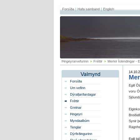
Forsíða
Hafa samband
English
Þingeyrarvefurinn
>
Fréttir
>
Merkir Íslendingar - E
14.10.2
Mer
Forsíða
Egill Ó
Um vefinn
voru Ól
Dýrafjarðardagar
Sjöundá
Fréttir
Greinar
Eiginko
Þingeyri
Breiðaf
Myndaalbúm
Synir þe
Ragnhe
Tenglar
Dýrfirðingurinn
Egill b