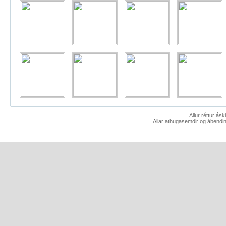
Allur réttur ás
Allar athugasemdir og ábendin