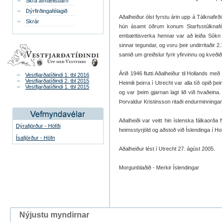
Skrá afmælisbarn
Dýrfirðingafélagið
Aðal­heiður ólst fyrstu árin upp á Tálknafirði 
Skrár
hún ásamt öðrum kon­um Starfs­stúlkna­fé­
embættis­verka henn­ar var að leiða Sókn í k
sinn­ar teg­und­ar, og voru þeir und­ir­ritaði
samið um greiðslur fyr­ir yf­ir­vinnu og kveði
Árið 1946 flutti Aðal­heiður til Hol­lands me
Vestfjarðatíðindi 1. tbl 2016
Vestfjarðatíðindi 2. tbl 2015
Heim­ili þeirra í Utrecht var alla tíð opið 
Vestfjarðatíðindi 1. tbl 2015
og var þeim gjarn­an lagt lið við hvaðeina. 
Þor­vald­ur Krist­ins­son ritaði end­ur­minn­ing
Aðal­heiði var veitt hin ís­lenska fálka­orða f
Dýrafjörður - Höfði
heims­styrj­öld og aðstoð við Íslend­inga í Hol
Ísafjörður - Höfn
Aðal­heiður lést í Utrecht 27. ág­úst 2005.
Morgunblaðið - Merkir Íslendingar
Nýjustu myndirnar