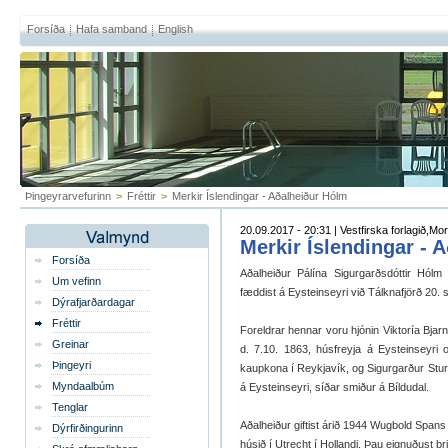
Forsíða
Hafa samband
English
Þingeyrarvefurinn
>
Fréttir
>
Merkir Íslendingar - Aðalheiður Hólm
20.09.2017 - 20:31 | Vestfirska forlagið,M
Merkir Íslendingar - 
Forsíða
Aðal­heiður Pálína Sig­ur­g­arðsdótt­ir Hó
Um vefinn
fædd­ist á Ey­steins­eyri við Tálkna­fjörð 20.
Dýrafjarðardagar
Fréttir
For­eldr­ar henn­ar voru hjón­in Vikt­oría Bjarn
Greinar
d. 7.10. 1863, hús­freyja á Ey­steins­eyri 
Þingeyri
kaup­kona í Reykja­vík, og Sig­ur­g­arður Stur
Myndaalbúm
á Ey­steins­eyri, síðar smiður á Bíldu­dal.
Tenglar
Aðal­heiður gift­ist árið 1944 Wug­bold Spans l
Dýrfirðingurinn
húsið í Utrecht í Hollandi. Þau eignuðust þr