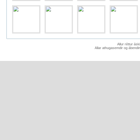
Allur réttur ás
Allar athugasemdir og ábendin