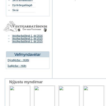
Skrá afmælisbarn
Dýrfirðingafélagið
Skrár
Vestfjarðatíðindi 1. tbl 2016
Vestfjarðatíðindi 2. tbl 2015
Vestfjarðatíðindi 1. tbl 2015
Dýrafjörður - Höfði
Ísafjörður - Höfn
Nýjustu myndirnar