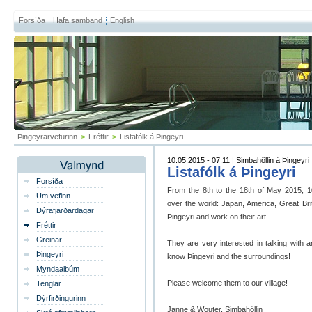
Forsíða
Hafa samband
English
Þingeyrarvefurinn
>
Fréttir
>
Listafólk á Þingeyri
10.05.2015 - 07:11 | Simbahöllin á Þingeyri
Listafólk á Þingeyri
Forsíða
From the 8th to the 18th of May 2015, 10 i
Um vefinn
over the world: Japan, America, Great Brit
Dýrafjarðardagar
Þingeyri and work on their art.
Fréttir
Greinar
They are very interested in talking with a
Þingeyri
know Þingeyri and the surroundings!
Myndaalbúm
Please welcome them to our village!
Tenglar
Dýrfirðingurinn
Janne & Wouter, Simbahöllin