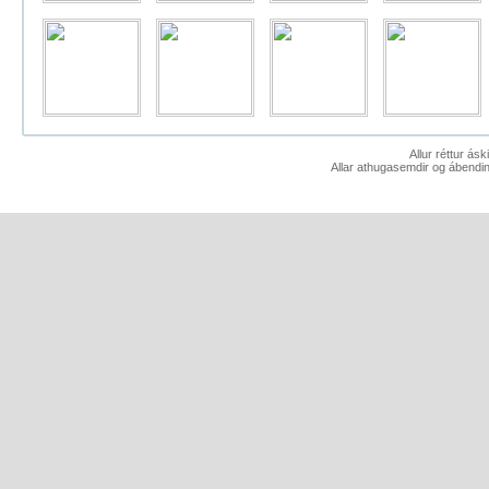
Allur réttur ás
Allar athugasemdir og ábendin