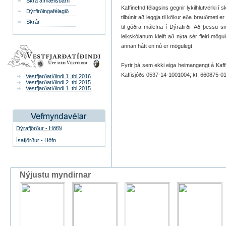
Skrá afmælisbarn
Kaffinefnd félagsins gegnir lykilhlutverki í 
Dýrfirðingafélagið
tilbúnir að leggja til kökur eða brauðmeti er
Skrár
til góðra málefna í Dýrafirði. Að þessu 
leikskólanum kleift að nýta sér fleiri mög
annan hátt en nú er mögulegt.
Fyrir þá sem ekki eiga heimangengt á Kaffid
Kaffisjóðs 0537-14-1001004; kt. 660875-0
Vestfjarðatíðindi 1. tbl 2016
Vestfjarðatíðindi 2. tbl 2015
Vestfjarðatíðindi 1. tbl 2015
Dýrafjörður - Höfði
Ísafjörður - Höfn
Nýjustu myndirnar