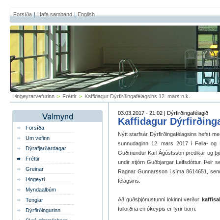
Forsíða
Hafa samband
English
Þingeyrarvefurinn
>
Fréttir
>
Kaffidagur Dýrfirðingafélagsins 12. mars n.k.
03.03.2017 - 21:02 | Dýrfirðingafélagið
Kaffidagur Dýrfirðing
Forsíða
Nýtt starfsár Dýrfirðingafélagsins hefst me
Um vefinn
sunnudaginn 12. mars 2017 í Fella- og H
Dýrafjarðardagar
Guðmundur Karl Ágústsson predikar og þjónar
Fréttir
undir stjórn Guðbjargar Leifsdóttur. Þeir s
Greinar
Ragnar Gunnarsson í síma 8614651, send
Þingeyri
félagsins.
Myndaalbúm
Að guðsþjónustunni lokinni verður
kaffisa
Tenglar
fullorðna en ókeypis er fyrir börn.
Dýrfirðingurinn