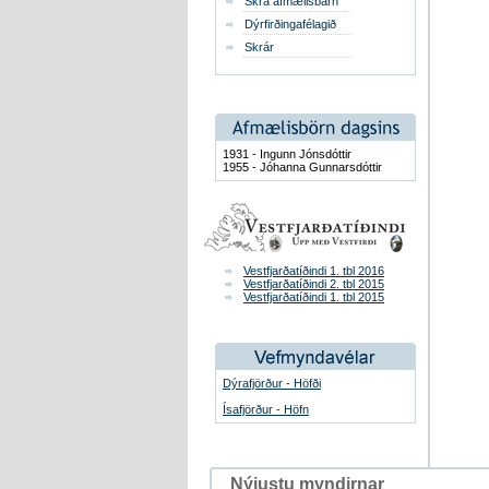
Skrá afmælisbarn
Dýrfirðingafélagið
Skrár
1931 - Ingunn Jónsdóttir
1955 - Jóhanna Gunnarsdóttir
Vestfjarðatíðindi 1. tbl 2016
Vestfjarðatíðindi 2. tbl 2015
Vestfjarðatíðindi 1. tbl 2015
Dýrafjörður - Höfði
Ísafjörður - Höfn
Nýjustu myndirnar