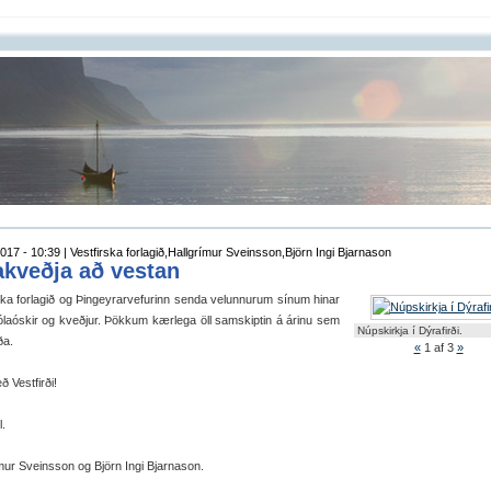
017 - 10:39 | Vestfirska forlagið,Hallgrímur Sveinsson,Björn Ingi Bjarnason
akveðja að vestan
ska forlagið og Þingeyrarvefurinn senda velunnurum sínum hinar
ólaóskir og kveðjur. Þökkum kærlega öll samskiptin á árinu sem
Núpskirkja í Dýrafirði.
ða.
«
1
af 3
»
 Vestfirði!
l.
mur Sveinsson og Björn Ingi Bjarnason.