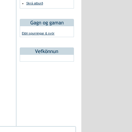
Skrá atburð
Eldri spurningar & svör