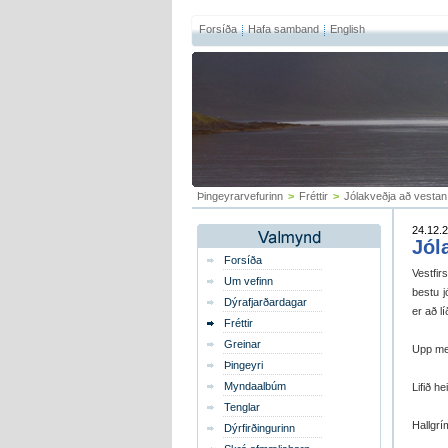
Forsíða
Hafa samband
English
Þingeyrarvefurinn
>
Fréttir
>
Jólakveðja að vestan
24.12.2
Jól
Forsíða
Vestfir
Um vefinn
bestu j
Dýrafjarðardagar
er að lí
Fréttir
Greinar
Upp með
Þingeyri
Myndaalbúm
Lifið hei
Tenglar
Hallgrí
Dýrfirðingurinn