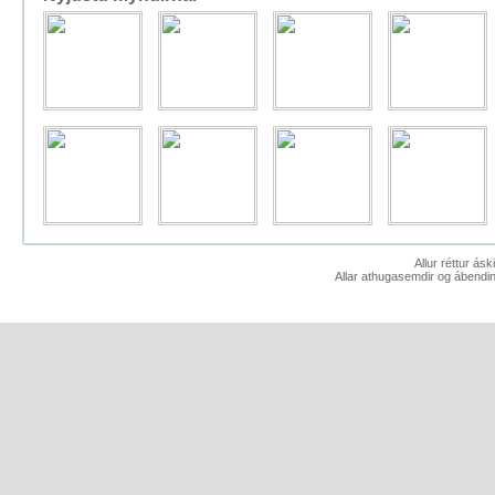
Allur réttur ás
Allar athugasemdir og ábendin