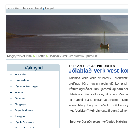
Forsíða
Hafa samband
English
Þingeyrarvefurinn
>
Fréttir
>
Jólablað Verk Vest komið í prentun
17.12.2014 - 22:32 | BIB,skutull.is
Jólablað Verk Vest ko
Forsíða
Jólablað Verk Verk er komið í prentsmi
Um vefinn
dreifingu öðru hvoru megin við komandi h
Dýrafjarðardagar
fréttum og fróðleik um kjaramál og öðru sem
Fréttir
í blaðinu stuttur kafli úr nýútkomnu öðru b
Greinar
og mannlífssaga okkar Vestfirðinga. Uppsk
Þingeyri
venju. Mjög áhugavert viðtal er við Fanne
Myndaalbúm
nýtt "verkfæri" fyrir vinnustaði sem á að nýt
Tenglar
Hægt verður að nálgast vefútgáfu blaðsins h
Dýrfirðingurinn