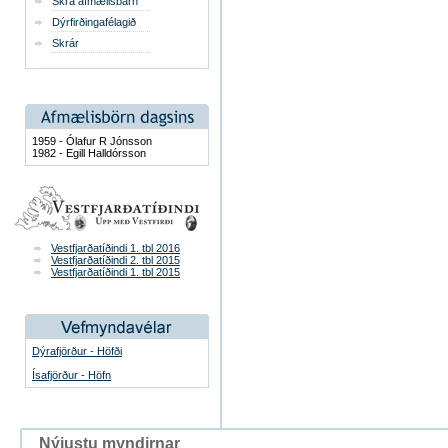
Skrá afmælisbarn
Dýrfirðingafélagið
Skrár
1959 - Ólafur R Jónsson
1982 - Egill Halldórsson
Vestfjarðatíðindi 1. tbl 2016
Vestfjarðatíðindi 2. tbl 2015
Vestfjarðatíðindi 1. tbl 2015
Dýrafjörður - Höfði
Ísafjörður - Höfn
Nýjustu myndirnar