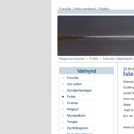
Forsíða
Hafa samband
English
Þingeyrarvefurinn
>
Fréttir
>
Íslenskir sláttuhættir
13.10.2
Ísl
Forsíða
Íslens
Um vefinn
Guðmun
Dýrafjarðardagar
sendi f
Fréttir
sem not
Greinar
daga.
Þingeyri
Það er 
Myndaalbúm
fyrr en 
Tenglar
www.ru
Dýrfirðingurinn