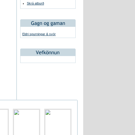
Skrá atburð
Eldri spurningar & svör