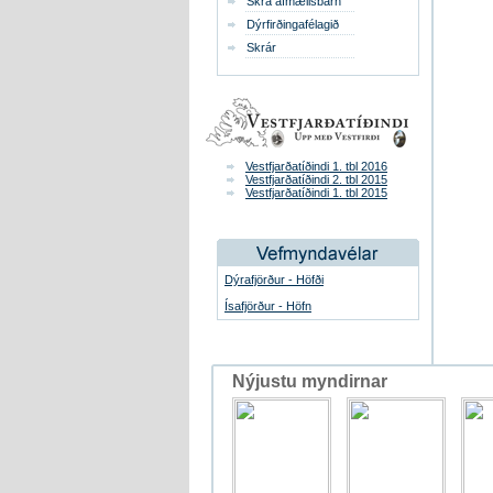
Skrá afmælisbarn
Dýrfirðingafélagið
Skrár
Vestfjarðatíðindi 1. tbl 2016
Vestfjarðatíðindi 2. tbl 2015
Vestfjarðatíðindi 1. tbl 2015
Dýrafjörður - Höfði
Ísafjörður - Höfn
Nýjustu myndirnar