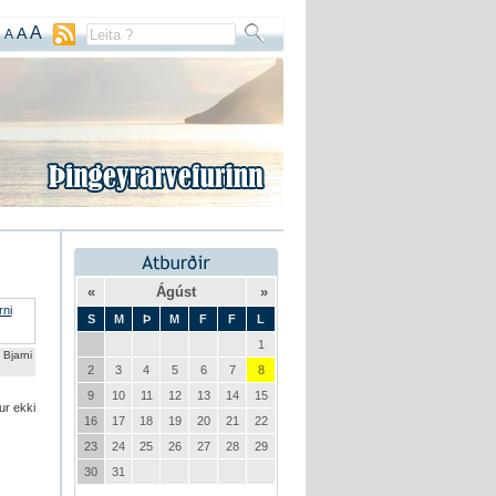
A
A
A
«
Ágúst
»
S
M
Þ
M
F
F
L
1
jarni
2
3
4
5
6
7
8
9
10
11
12
13
14
15
ur ekki
16
17
18
19
20
21
22
23
24
25
26
27
28
29
30
31