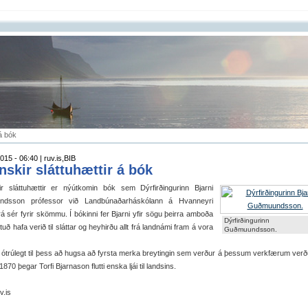
 á bók
015 - 06:40 | ruv.is,BIB
enskir sláttuhættir á bók
kir sláttuhættir er nýútkomin bók sem Dýrfirðingurinn Bjarni
dsson prófessor við Landbúnaðarháskólann á Hvanneyri
rá sér fyrir skömmu. Í bókinni fer Bjarni yfir sögu þeirra amboða
Dýrfirðingurinn B
uð hafa verið til sláttar og heyhirðu allt frá landnámi fram á vora
Guðmuundsson.
ótrúlegt til þess að hugsa að fyrsta merka breytingin sem verður á þessum verkfærum verð
1870 þegar Torfi Bjarnason flutti enska ljái til landsins.
v.is