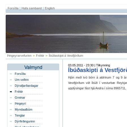
Forsíða
Hafa samband
English
Þingeyrarvefurinn
>
Fréttir
>
Íbúðaskipti á Vestfjörðum
03.05.2011 - 23:30 | Tilkynning
Íbúðaskipti á Vestfjö
Forsíða
Hjón með tvö börn á aldrinum 7 og 9 ára
Um vefinn
Vestfjörðum við íbúð í vesturbæ Reykja
Dýrafjarðardagar
upplýsingar fást hjá Andra í síma 8965711,
Fréttir
Greinar
Þingeyri
Myndaalbúm
Tenglar
Dýrfirðingurinn