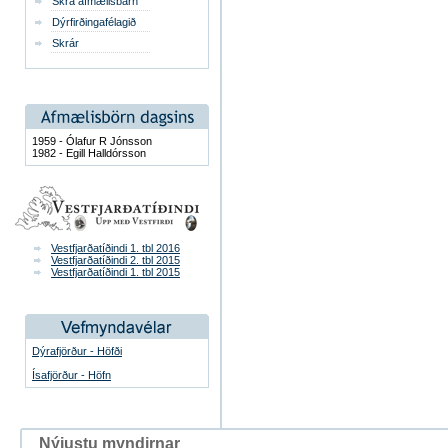
Skrá afmælisbarn
Dýrfirðingafélagið
Skrár
1959 - Ólafur R Jónsson
1982 - Egill Halldórsson
Vestfjarðatíðindi 1. tbl 2016
Vestfjarðatíðindi 2. tbl 2015
Vestfjarðatíðindi 1. tbl 2015
Dýrafjörður - Höfði
Ísafjörður - Höfn
Nýjustu myndirnar