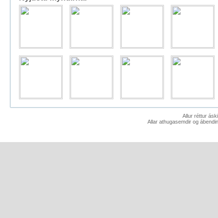
Allur réttur ás
Allar athugasemdir og ábendin