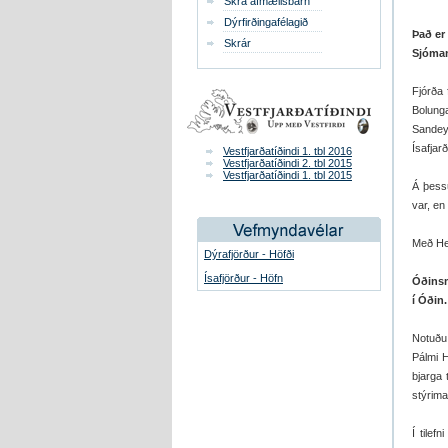
Skrá afmælisbarn
Dýrfirðingafélagið
Það er 
Skrár
Sjóman
Fjórða 
Bolung
Sandeyr
Ísafjarð
Vestfjarðatíðindi 1. tbl 2016
Vestfjarðatíðindi 2. tbl 2015
Vestfjarðatíðindi 1. tbl 2015
Á þess
var, en
Með Hei
Dýrafjörður - Höfði
Ísafjörður - Höfn
Óðinsm
í Óðin.
Notuðu 
Pálmi 
bjarga 
stýrima
Í tilef