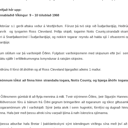
rifjað hér upp:
nablaðið Víkingur 9 – 10 tölublað 1968
febrúar s.l. gerði aftaka veður á Vestfjörðum. Fórust þá tvö skip við Ísafjarðardjúp, Heiðrún
arvík og tyogarinn Ross Cleveland. Þriðja skipið, togarinn Notts County,strandaði ska
i á Snæfjallaströnd í Ísafjarðardjúpi, og nokkrir togarar reyndu að halda sjó í ofsastormi o
ardjúpi.
um slóðum var þá varðskipið Óðinn. Fylgdust varðskipsmenn med skipunum eftir því se
 áttu sjálfir í erfiðleikumvegna ísmyndunar á ratsjám skipsins.
ðrúnu II fórst öll áhöfnin og af Ross Cleveland bjargaðist aðeins 1 maður.
önnum tókst að finna hinn strandaða togara, Notts County, og bjarga áhöfn togaran
Óðinsmenn gúmbát til að flytja mennina á milli. Tveir stýrimenn Óðins, þeir Sigurjón Hanne
Hlöðversson fóru á bátnum frá Óðni gegnum brimgarðinn að togaranum og tókst giftusam
togaramönnum yfir í varðskipið. Sýnir þetta atvik í senn hugrekki, fórnfýsi og dugnað hin
nna. Hafa þeir með þessu afreki sínu varpað Ijóma á nafn íslenzkra sjómanna.
ni þessa atburðar hafa Bretar í þakklætisskyni sýnt islendingum virðingu sína með því að