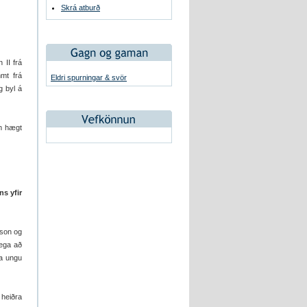
Skrá atburð
 II frá
mmt frá
Eldri spurningar & svör
g byl á
m hægt
s yfir
sson og
lega að
na ungu
 heiðra