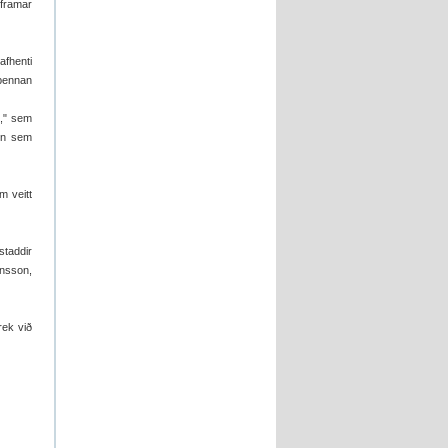
 framar
afhenti
 þennan
e," sem
inn sem
m veitt
taddir
nsson,
rek við