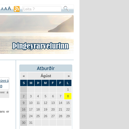
A
A
A
«
Ágúst
»
S
M
Þ
M
F
F
L
1
únni á
2
3
4
5
6
7
8
9
10
11
12
13
14
15
16
17
18
19
20
21
22
hans er
23
24
25
26
27
28
29
30
31