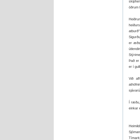
skipher
öðrum lö
Heiðrun
heiður
atburð"
Sigurðu
er æðst
útlendi
Stýrime
Það er 
er í gull
Við af
athöfn
sjávarú
Í ræðu,
einkar 
Heimildi
Sjómann
Tímarit.