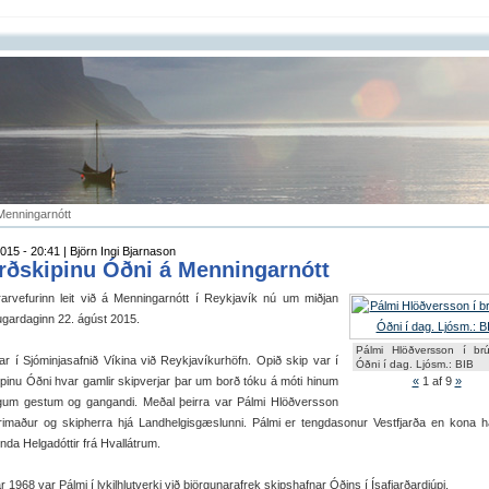
 Menningarnótt
015 - 20:41 | Björn Ingi Bjarnason
arðskipinu Óðni á Menningarnótt
rarvefurinn leit við á Menningarnótt í Reykjavík nú um miðjan
ugardaginn 22. ágúst 2015.
Pálmi Hlöðversson í br
ar í Sjóminjasafnið Víkina við Reykjavíkurhöfn. Opið skip var í
Óðni í dag. Ljósm.: BIB
pinu Óðni hvar gamlir skipverjar þar um borð tóku á móti hinum
«
1
af 9
»
rgum gestum og gangandi. Meðal þeirra var Pálmi Hlöðversson
týrimaður og skipherra hjá Landhelgisgæslunni. Pálmi er tengdasonur Vestfjarða en kona 
a Helgadóttir frá Hvallátrum.
ar 1968 var Pálmi í lykilhlutverki við björgunarafrek skipshafnar Óðins í Ísafjarðardjúpi.