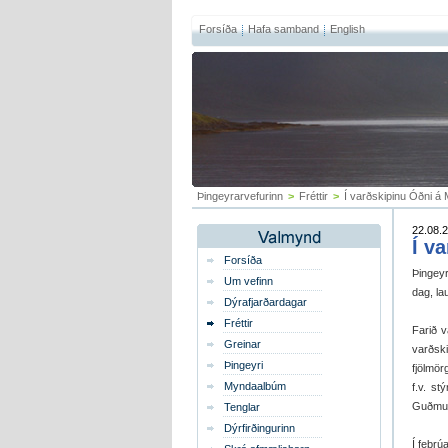
Forsíða
Hafa samband
English
Þingeyrarvefurinn
>
Fréttir
>
Í varðskipinu Óðni á
22.08.2
Í v
Forsíða
Þingey
Um vefinn
dag, la
Dýrafjarðardagar
Fréttir
Farið v
Greinar
varðski
Þingeyri
fjölmö
Myndaalbúm
f.v. s
Guðmund
Tenglar
Dýrfirðingurinn
Í febrú