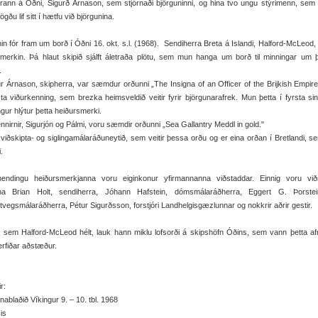
rann á Óðni, Sigurð Árnason, sem stjórnaði björguninni, og hina tvo ungu stýrimenn, sem
gðu lif sitt í hætfu við björgunina.
in fór fram um borð í Óðni 16. okt. s.l. (1968). Sendiherra Breta á Islandi, Halford-McLeod, 
smerkin. Þá hlaut skipið sjálft áletraða plötu, sem mun hanga um borð til minningar um
.
r Árnason, skipherra, var sæmdur orðunni „The Insigna of an Officer of the Brijkish Empir
a viðurkenning, sem brezka heimsveldið veitir fyrir björgunarafrek. Mun þetta í fyrsta s
ngur hlýtur þetta heiðursmerki.
nnirnir, Sigurjón og Pálmi, voru sæmdir orðunni „Sea Gallantry Meddl in gold."
viðskipta- og siglingamálaráðuneytið, sem veitir þessa orðu og er eina orðan í Bretlandi, se
i.
hendingu heiðursmerkjanna voru eiginkonur yfirmannanna viðstaddar. Einnig voru viðs
ina Brian Holt, sendiherra, Jóhann Hafstein, dómsmálaráðherra, Eggert G. Þorstei
tvegsmálaráðherra, Pétur Sigurðsson, forstjóri Landhelgisgæzlunnar og nokkrir aðrir gestir.
 sem Halford-McLeod hélt, lauk hann miklu lofsorði á skipshöfn Óðins, sem vann þetta af
erfiðar aðstæður.
r:
ablaðið Víkingur 9. – 10. tbl. 1968
is